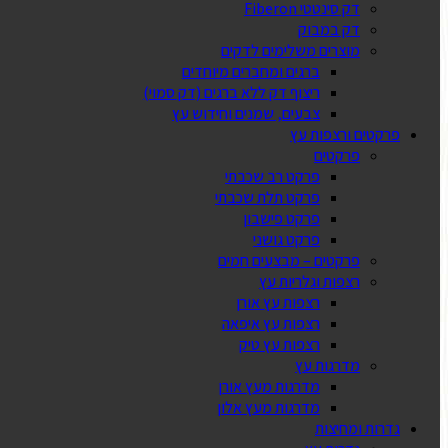
דק סינטטי Fiberon
דק במבוק
מוצרים משלימים לדקים
ברגים ומחברים מיוחדים
ריצוף דק ללא ברגים (דק סמוי)
צבעים, שמנים וחידוש עץ
פרקטים ורצפות עץ
פרקטים
פרקט רב שכבתי
פרקט תלת שכבתי
פרקט פישבון
פרקט גושני
פרקטים – מבצעים חמים
רצפות וגלריות עץ
רצפות עץ אורן
רצפות עץ איפאה
רצפות עץ טיק
מדרגות עץ
מדרגות מעץ אורן
מדרגות מעץ אלון
גדרות ומחיצות