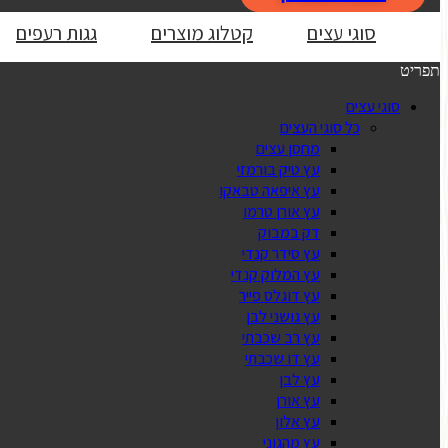
סוגי עצים
קטלוג מוצרים
גגות רעפים
תפריט
סוגי עצים
כל סוגי העצים
מחסן עצים
עץ טיק בורמזי
עץ איפאה טבאקו
עץ אורן טרמו
דק במבוק
עץ סידר קנדי
עץ המלוק קנדי
עץ דוגלס פייר
עץ גושני לבן
עץ רב שכבתי
עץ דו שכבתי
עץ לבן
עץ אורן
עץ אלון
עץ מהגוני