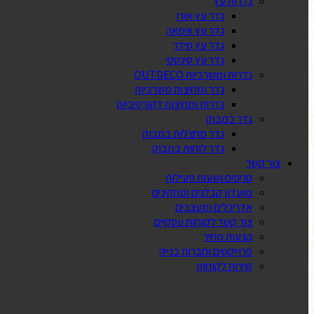
גדרות עץ
גדר עץ אורן
גדר עץ איפאה
גדר עץ סידר
גדר עץ סינטטי
גדרות ומשרביות OUTDECO
גדר ומחיצות משרביות
גדרות ומחיצות דקורטיביות
גדר במבוק
גדר מחצלות במבוק
גדר לוחות במבוק
צור קשר
סניפים ושעות פעילות
מועדון קבלנים ומתקינים
אדריכלים ומעצבים
צור קשר לקוחות עסקיים
הצעות מחיר
פרוייקטים וחברות בנייה
שירות לקוחות