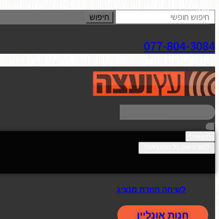
סגור
חיפוש
077-804-3084
תוצאות
להציג את כל התוצאות
לשיחה חוזרת מנציג
חנות אונליין