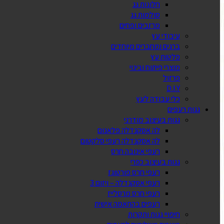
חלונות גג
סולמות גג
מרזבים ופחים
עיבודי עץ
ברגים ומחברים מיוחדים
פלטות עץ
מוצרי פיתוח ובינוי
פרזול
D.I.Y
כלי עבודה לעץ
גגות רעפים
גגות בעיצוב מודרני
לה אסקנדלה פלאנום
לה אסקנדלה רעפי סלקטום
רעפי אינובה חרס
גגות בעיצוב כפרי
רעפי חרס פורטוגז
רעפי אסקנדלה – ויזום 3
רעפי חרס מרסלייז
רעפים בהתאמה אישית
חיפויי גגות ותקרות