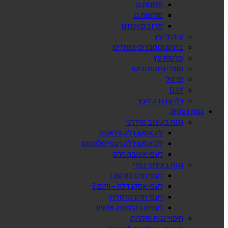
חלונות גג
סולמות גג
מרזבים ופחים
עיבודי עץ
ברגים ומחברים מיוחדים
פלטות עץ
מוצרי פיתוח ובינוי
פרזול
D.I.Y
כלי עבודה לעץ
גגות רעפים
גגות בעיצוב מודרני
לה אסקנדלה פלאנום
לה אסקנדלה רעפי סלקטום
רעפי אינובה חרס
גגות בעיצוב כפרי
רעפי חרס פורטוגז
רעפי אסקנדלה – ויזום 3
רעפי חרס מרסלייז
רעפים בהתאמה אישית
חיפויי גגות ותקרות