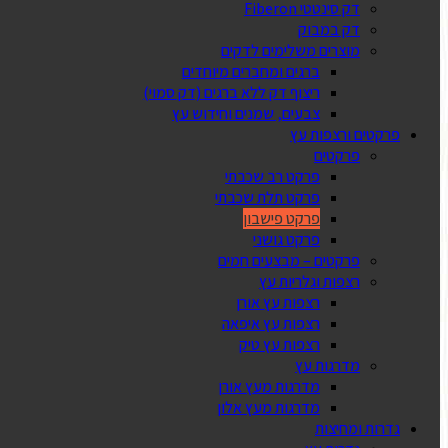
דק סינטטי Fiberon
דק במבוק
מוצרים משלימים לדקים
ברגים ומחברים מיוחדים
ריצוף דק ללא ברגים (דק סמוי)
צבעים, שמנים וחידוש עץ
פרקטים ורצפות עץ
פרקטים
פרקט רב שכבתי
פרקט תלת שכבתי
פרקט פישבון
פרקט גושני
פרקטים – מבצעים חמים
רצפות וגלריות עץ
רצפות עץ אורן
רצפות עץ איפאה
רצפות עץ טיק
מדרגות עץ
מדרגות מעץ אורן
מדרגות מעץ אלון
גדרות ומחיצות