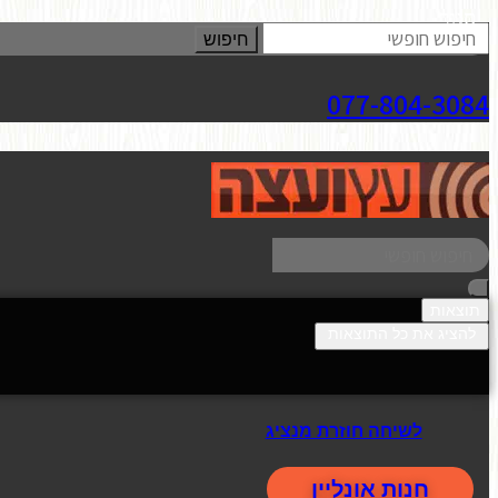
סגור
חיפוש
077-804-3084
תוצאות
להציג את כל התוצאות
לשיחה חוזרת מנציג
חנות אונליין