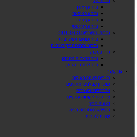
גדרות עץ
גדר עץ אורן
גדר עץ איפאה
גדר עץ סידר
גדר עץ סינטטי
גדרות ומשרביות OUTDECO
גדר ומחיצות משרביות
גדרות ומחיצות דקורטיביות
גדר במבוק
גדר מחצלות במבוק
גדר לוחות במבוק
צור קשר
סניפים ושעות פעילות
מועדון קבלנים ומתקינים
אדריכלים ומעצבים
צור קשר לקוחות עסקיים
הצעות מחיר
פרוייקטים וחברות בנייה
שירות לקוחות