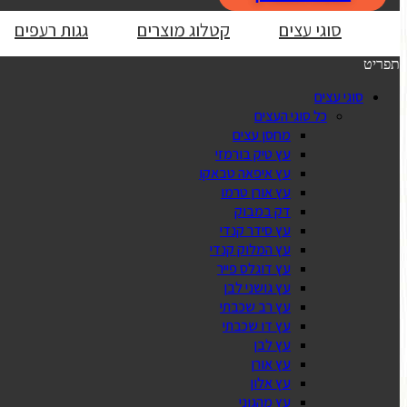
סוגי עצים
קטלוג מוצרים
גגות רעפים
תפריט
סוגי עצים
כל סוגי העצים
מחסן עצים
עץ טיק בורמזי
עץ איפאה טבאקו
עץ אורן טרמו
דק במבוק
עץ סידר קנדי
עץ המלוק קנדי
עץ דוגלס פייר
עץ גושני לבן
עץ רב שכבתי
עץ דו שכבתי
עץ לבן
עץ אורן
עץ אלון
עץ מהגוני