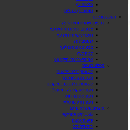
פלטות עץ
מוטות עץ עגולים
קטלוג מוצרים
צבעים, שמנים וחידוש עץ
צבעים, שמנים וחידוש עץ
חומרי ניקוי וחידוש עץ
שמנים לעץ
צבעים אטומים לעץ
לכות לעץ
אביזרי צביעה ותיקון עץ
קטלוג רעפים
לה אסקנדלה פלאנום
רעפי חרס פורטוגז
לה אסקנדלה רעפי סלקטום
רעפי אסקנדלה – ויזום 3
רעפי אינובה חרס
רעפי חרס מרסלייז
מוצרים משלימים לגג
OSB תקן אמריקאי
יריעות איטום
בידודים לגג