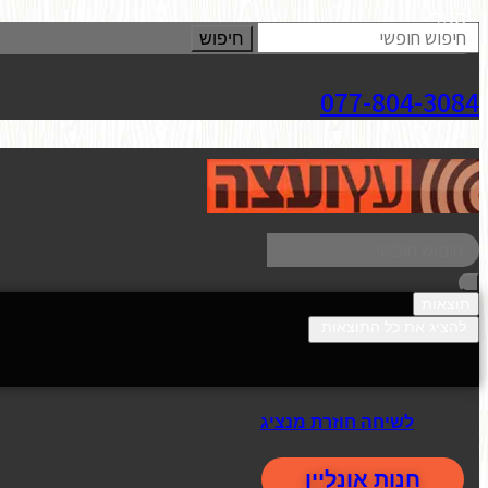
סגור
חיפוש
077-804-3084
תוצאות
להציג את כל התוצאות
לשיחה חוזרת מנציג
חנות אונליין