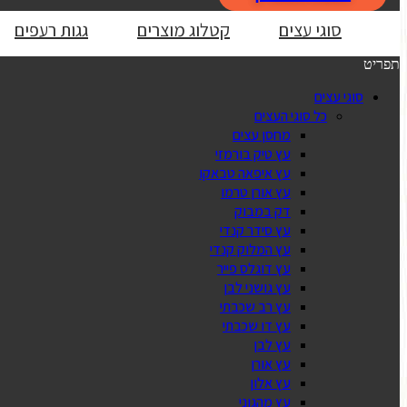
סוגי עצים
קטלוג מוצרים
גגות רעפים
תפריט
סוגי עצים
כל סוגי העצים
מחסן עצים
עץ טיק בורמזי
עץ איפאה טבאקו
עץ אורן טרמו
דק במבוק
עץ סידר קנדי
עץ המלוק קנדי
עץ דוגלס פייר
עץ גושני לבן
עץ רב שכבתי
עץ דו שכבתי
עץ לבן
עץ אורן
עץ אלון
עץ מהגוני