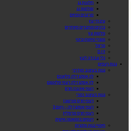
חלונות גג
סולמות גג
מרזבים ופחים
עיבודי עץ
ברגים ומחברים מיוחדים
פלטות עץ
מוצרי פיתוח ובינוי
פרזול
D.I.Y
כלי עבודה לעץ
גגות רעפים
גגות בעיצוב מודרני
לה אסקנדלה פלאנום
לה אסקנדלה רעפי סלקטום
רעפי אינובה חרס
גגות בעיצוב כפרי
רעפי חרס פורטוגז
רעפי אסקנדלה – ויזום 3
רעפי חרס מרסלייז
רעפים בהתאמה אישית
חיפויי גגות ותקרות