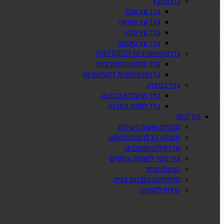
גדרות עץ
גדר עץ אורן
גדר עץ איפאה
גדר עץ סידר
גדר עץ סינטטי
גדרות ומשרביות OUTDECO
גדר ומחיצות משרביות
גדרות ומחיצות דקורטיביות
גדר במבוק
גדר מחצלות במבוק
גדר לוחות במבוק
צור קשר
סניפים ושעות פעילות
מועדון קבלנים ומתקינים
אדריכלים ומעצבים
צור קשר לקוחות עסקיים
הצעות מחיר
פרוייקטים וחברות בנייה
שירות לקוחות