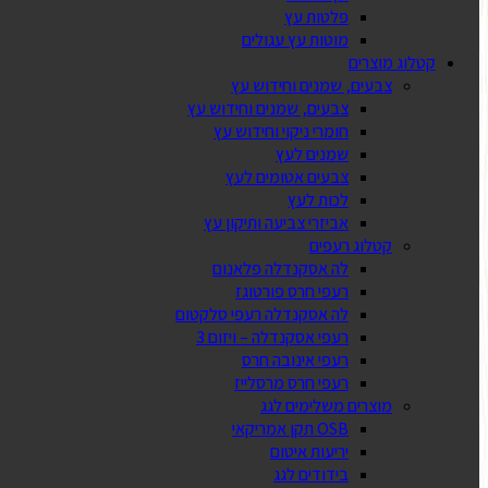
פלטות עץ
מוטות עץ עגולים
קטלוג מוצרים
צבעים, שמנים וחידוש עץ
צבעים, שמנים וחידוש עץ
חומרי ניקוי וחידוש עץ
שמנים לעץ
צבעים אטומים לעץ
לכות לעץ
אביזרי צביעה ותיקון עץ
קטלוג רעפים
לה אסקנדלה פלאנום
רעפי חרס פורטוגז
לה אסקנדלה רעפי סלקטום
רעפי אסקנדלה – ויזום 3
רעפי אינובה חרס
רעפי חרס מרסלייז
מוצרים משלימים לגג
OSB תקן אמריקאי
יריעות איטום
בידודים לגג