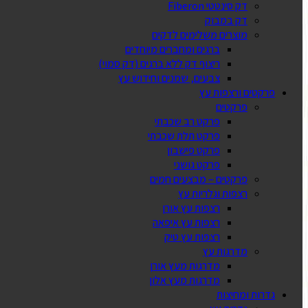
דק סינטטי Fiberon
דק במבוק
מוצרים משלימים לדקים
ברגים ומחברים מיוחדים
ריצוף דק ללא ברגים (דק סמוי)
צבעים, שמנים וחידוש עץ
פרקטים ורצפות עץ
פרקטים
פרקט רב שכבתי
פרקט תלת שכבתי
פרקט פישבון
פרקט גושני
פרקטים – מבצעים חמים
רצפות וגלריות עץ
רצפות עץ אורן
רצפות עץ איפאה
רצפות עץ טיק
מדרגות עץ
מדרגות מעץ אורן
מדרגות מעץ אלון
גדרות ומחיצות