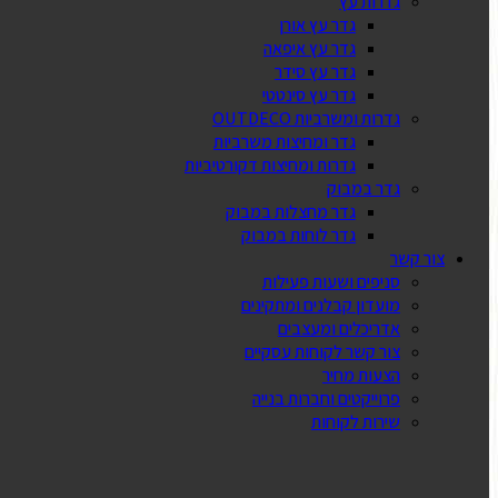
גדרות עץ
גדר עץ אורן
גדר עץ איפאה
גדר עץ סידר
גדר עץ סינטטי
גדרות ומשרביות OUTDECO
גדר ומחיצות משרביות
גדרות ומחיצות דקורטיביות
גדר במבוק
גדר מחצלות במבוק
גדר לוחות במבוק
צור קשר
סניפים ושעות פעילות
מועדון קבלנים ומתקינים
אדריכלים ומעצבים
צור קשר לקוחות עסקיים
הצעות מחיר
פרוייקטים וחברות בנייה
שירות לקוחות