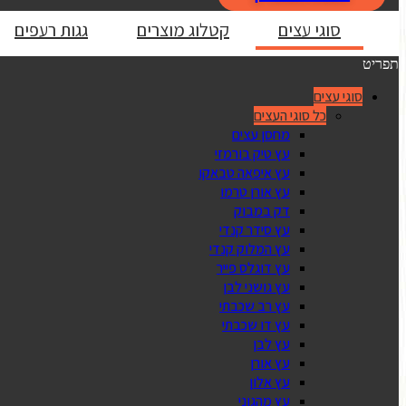
סוגי עצים
קטלוג מוצרים
גגות רעפים
תפריט
סוגי עצים
כל סוגי העצים
מחסן עצים
עץ טיק בורמזי
עץ איפאה טבאקו
עץ אורן טרמו
דק במבוק
עץ סידר קנדי
עץ המלוק קנדי
עץ דוגלס פייר
עץ גושני לבן
עץ רב שכבתי
עץ דו שכבתי
עץ לבן
עץ אורן
עץ אלון
עץ מהגוני