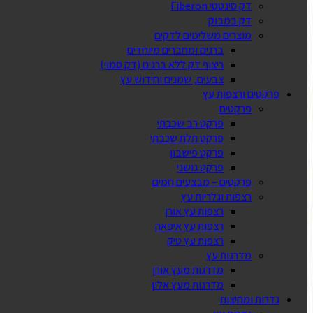
דק סינטטי Fiberon
דק במבוק
מוצרים משלימים לדקים
ברגים ומחברים מיוחדים
ריצוף דק ללא ברגים (דק סמוי)
צבעים, שמנים וחידוש עץ
פרקטים ורצפות עץ
פרקטים
פרקט רב שכבתי
פרקט תלת שכבתי
פרקט פישבון
פרקט גושני
פרקטים – מבצעים חמים
רצפות וגלריות עץ
רצפות עץ אורן
רצפות עץ איפאה
רצפות עץ טיק
מדרגות עץ
מדרגות מעץ אורן
מדרגות מעץ אלון
גדרות ומחיצות