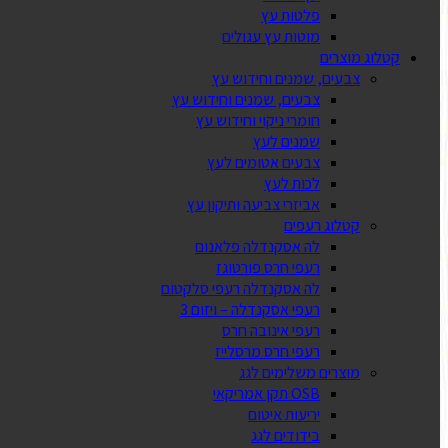
פלטות עץ
מוטות עץ עגולים
קטלוג מוצרים
צבעים, שמנים וחידוש עץ
צבעים, שמנים וחידוש עץ
חומרי ניקוי וחידוש עץ
שמנים לעץ
צבעים אטומים לעץ
לכות לעץ
אביזרי צביעה ותיקון עץ
קטלוג רעפים
לה אסקנדלה פלאנום
רעפי חרס פורטוגז
לה אסקנדלה רעפי סלקטום
רעפי אסקנדלה – ויזום 3
רעפי אינובה חרס
רעפי חרס מרסלייז
מוצרים משלימים לגג
OSB תקן אמריקאי
יריעות איטום
בידודים לגג