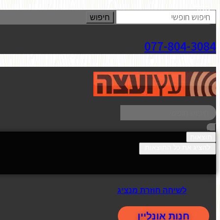
סגור
חיפוש
077-804-3084
תוצאות
להציג את כל התוצאות
לשיחה חוזרת מנציג
חנות אונליין