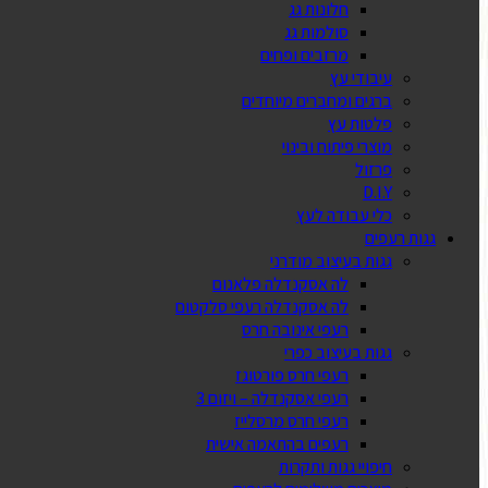
חלונות גג
סולמות גג
מרזבים ופחים
עיבודי עץ
ברגים ומחברים מיוחדים
פלטות עץ
מוצרי פיתוח ובינוי
פרזול
D.I.Y
כלי עבודה לעץ
גגות רעפים
גגות בעיצוב מודרני
לה אסקנדלה פלאנום
לה אסקנדלה רעפי סלקטום
רעפי אינובה חרס
גגות בעיצוב כפרי
רעפי חרס פורטוגז
רעפי אסקנדלה – ויזום 3
רעפי חרס מרסלייז
רעפים בהתאמה אישית
חיפויי גגות ותקרות