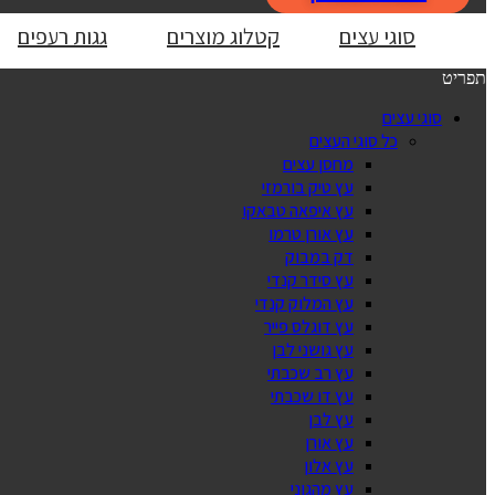
סוגי עצים
קטלוג מוצרים
גגות רעפים
תפריט
סוגי עצים
כל סוגי העצים
מחסן עצים
עץ טיק בורמזי
עץ איפאה טבאקו
עץ אורן טרמו
דק במבוק
עץ סידר קנדי
עץ המלוק קנדי
עץ דוגלס פייר
עץ גושני לבן
עץ רב שכבתי
עץ דו שכבתי
עץ לבן
עץ אורן
עץ אלון
עץ מהגוני