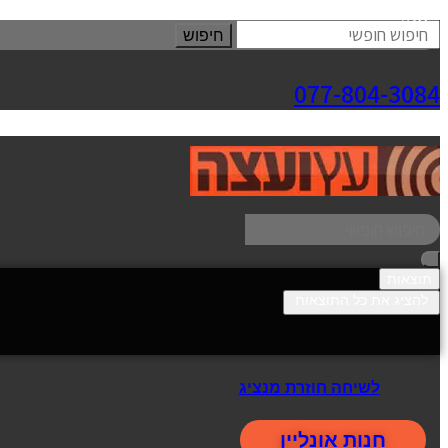
סגור
חיפוש
077-804-3084
תוצאות
להציג את כל התוצאות
לשיחה חוזרת מנציג
חנות אונליין