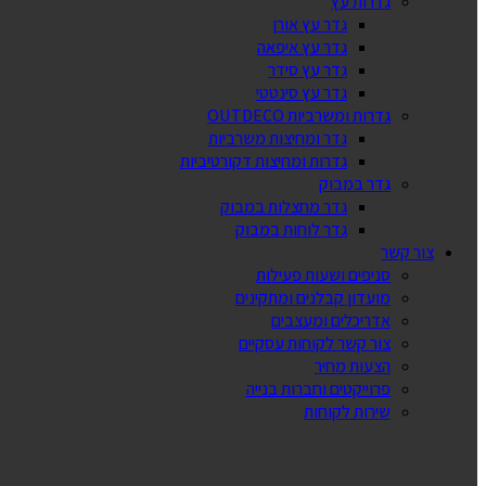
גדרות עץ
גדר עץ אורן
גדר עץ איפאה
גדר עץ סידר
גדר עץ סינטטי
גדרות ומשרביות OUTDECO
גדר ומחיצות משרביות
גדרות ומחיצות דקורטיביות
גדר במבוק
גדר מחצלות במבוק
גדר לוחות במבוק
צור קשר
סניפים ושעות פעילות
מועדון קבלנים ומתקינים
אדריכלים ומעצבים
צור קשר לקוחות עסקיים
הצעות מחיר
פרוייקטים וחברות בנייה
שירות לקוחות