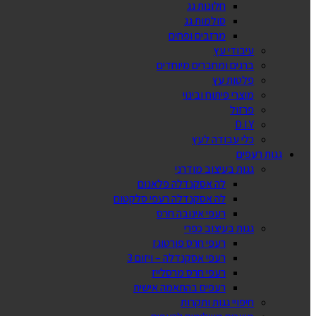
חלונות גג
סולמות גג
מרזבים ופחים
עיבודי עץ
ברגים ומחברים מיוחדים
פלטות עץ
מוצרי פיתוח ובינוי
פרזול
D.I.Y
כלי עבודה לעץ
גגות רעפים
גגות בעיצוב מודרני
לה אסקנדלה פלאנום
לה אסקנדלה רעפי סלקטום
רעפי אינובה חרס
גגות בעיצוב כפרי
רעפי חרס פורטוגז
רעפי אסקנדלה – ויזום 3
רעפי חרס מרסלייז
רעפים בהתאמה אישית
חיפויי גגות ותקרות