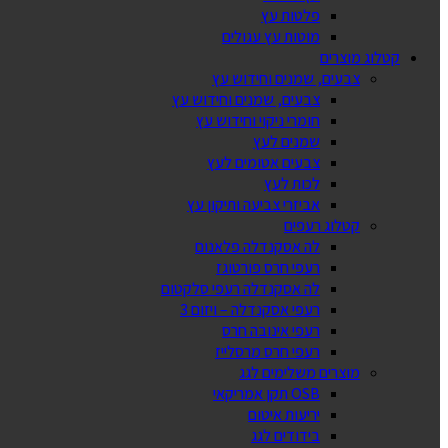
פלטות עץ
מוטות עץ עגולים
קטלוג מוצרים
צבעים, שמנים וחידוש עץ
צבעים, שמנים וחידוש עץ
חומרי ניקוי וחידוש עץ
שמנים לעץ
צבעים אטומים לעץ
לכות לעץ
אביזרי צביעה ותיקון עץ
קטלוג רעפים
לה אסקנדלה פלאנום
רעפי חרס פורטוגז
לה אסקנדלה רעפי סלקטום
רעפי אסקנדלה – ויזום 3
רעפי אינובה חרס
רעפי חרס מרסלייז
מוצרים משלימים לגג
OSB תקן אמריקאי
יריעות איטום
בידודים לגג