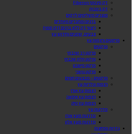
דק סינטטי Fiberon
דק במבוק
מוצרים משלימים לדקים
ברגים ומחברים מיוחדים
ריצוף דק ללא ברגים (דק סמוי)
צבעים, שמנים וחידוש עץ
פרקטים ורצפות עץ
פרקטים
פרקט רב שכבתי
פרקט תלת שכבתי
פרקט פישבון
פרקט גושני
פרקטים – מבצעים חמים
רצפות וגלריות עץ
רצפות עץ אורן
רצפות עץ איפאה
רצפות עץ טיק
מדרגות עץ
מדרגות מעץ אורן
מדרגות מעץ אלון
גדרות ומחיצות