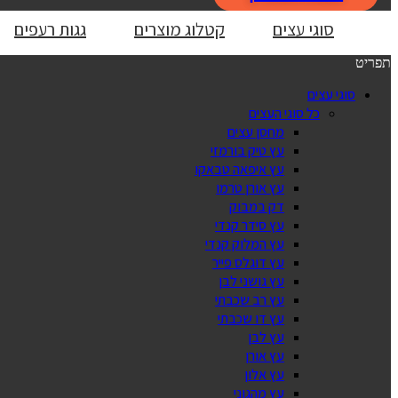
סוגי עצים
קטלוג מוצרים
גגות רעפים
תפריט
סוגי עצים
כל סוגי העצים
מחסן עצים
עץ טיק בורמזי
עץ איפאה טבאקו
עץ אורן טרמו
דק במבוק
עץ סידר קנדי
עץ המלוק קנדי
עץ דוגלס פייר
עץ גושני לבן
עץ רב שכבתי
עץ דו שכבתי
עץ לבן
עץ אורן
עץ אלון
עץ מהגוני