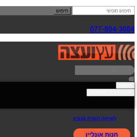
סגור
חיפוש
077-804-3084
תוצאות
להציג את כל התוצאות
לשיחה חוזרת מנציג
חנות אונליין