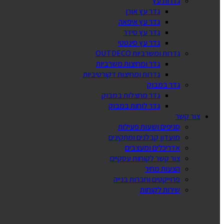
גדרות עץ
גדר עץ אורן
גדר עץ איפאה
גדר עץ סידר
גדר עץ סינטטי
גדרות ומשרביות OUTDECO
גדר ומחיצות משרביות
גדרות ומחיצות דקורטיביות
גדר במבוק
גדר מחצלות במבוק
גדר לוחות במבוק
צור קשר
סניפים ושעות פעילות
מועדון קבלנים ומתקינים
אדריכלים ומעצבים
צור קשר לקוחות עסקיים
הצעות מחיר
פרוייקטים וחברות בנייה
שירות לקוחות