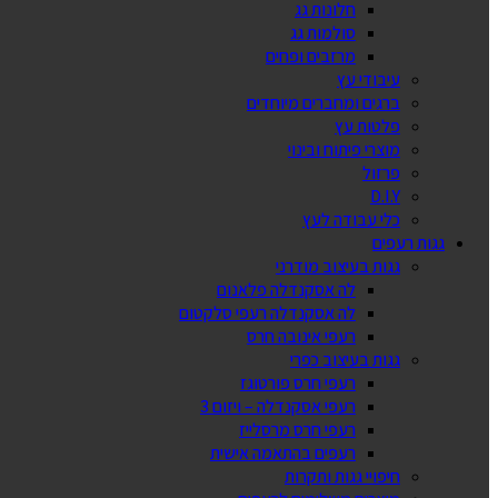
חלונות גג
סולמות גג
מרזבים ופחים
עיבודי עץ
ברגים ומחברים מיוחדים
פלטות עץ
מוצרי פיתוח ובינוי
פרזול
D.I.Y
כלי עבודה לעץ
גגות רעפים
גגות בעיצוב מודרני
לה אסקנדלה פלאנום
לה אסקנדלה רעפי סלקטום
רעפי אינובה חרס
גגות בעיצוב כפרי
רעפי חרס פורטוגז
רעפי אסקנדלה – ויזום 3
רעפי חרס מרסלייז
רעפים בהתאמה אישית
חיפויי גגות ותקרות