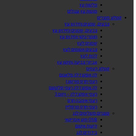
פלטות עץ
מוטות עץ עגולים
קטלוג מוצרים
צבעים, שמנים וחידוש עץ
צבעים, שמנים וחידוש עץ
חומרי ניקוי וחידוש עץ
שמנים לעץ
צבעים אטומים לעץ
לכות לעץ
אביזרי צביעה ותיקון עץ
קטלוג רעפים
לה אסקנדלה פלאנום
רעפי חרס פורטוגז
לה אסקנדלה רעפי סלקטום
רעפי אסקנדלה – ויזום 3
רעפי אינובה חרס
רעפי חרס מרסלייז
מוצרים משלימים לגג
OSB תקן אמריקאי
יריעות איטום
בידודים לגג