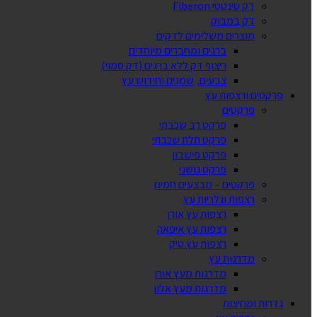
דק סינטטי Fiberon
דק במבוק
מוצרים משלימים לדקים
ברגים ומחברים מיוחדים
ריצוף דק ללא ברגים (דק סמוי)
צבעים, שמנים וחידוש עץ
פרקטים ורצפות עץ
פרקטים
פרקט רב שכבתי
פרקט תלת שכבתי
פרקט פישבון
פרקט גושני
פרקטים – מבצעים חמים
רצפות וגלריות עץ
רצפות עץ אורן
רצפות עץ איפאה
רצפות עץ טיק
מדרגות עץ
מדרגות מעץ אורן
מדרגות מעץ אלון
גדרות ומחיצות