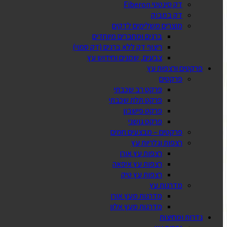
דק סינטטי Fiberon
דק במבוק
מוצרים משלימים לדקים
ברגים ומחברים מיוחדים
ריצוף דק ללא ברגים (דק סמוי)
צבעים, שמנים וחידוש עץ
פרקטים ורצפות עץ
פרקטים
פרקט רב שכבתי
פרקט תלת שכבתי
פרקט פישבון
פרקט גושני
פרקטים – מבצעים חמים
רצפות וגלריות עץ
רצפות עץ אורן
רצפות עץ איפאה
רצפות עץ טיק
מדרגות עץ
מדרגות מעץ אורן
מדרגות מעץ אלון
גדרות ומחיצות