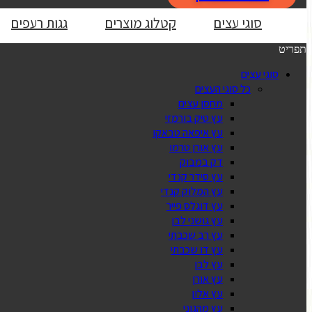
סוגי עצים
קטלוג מוצרים
גגות רעפים
תפריט
סוגי עצים
כל סוגי העצים
מחסן עצים
עץ טיק בורמזי
עץ איפאה טבאקו
עץ אורן טרמו
דק במבוק
עץ סידר קנדי
עץ המלוק קנדי
עץ דוגלס פייר
עץ גושני לבן
עץ רב שכבתי
עץ דו שכבתי
עץ לבן
עץ אורן
עץ אלון
עץ מהגוני