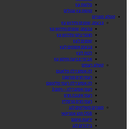
פלטות עץ
מוטות עץ עגולים
קטלוג מוצרים
צבעים, שמנים וחידוש עץ
צבעים, שמנים וחידוש עץ
חומרי ניקוי וחידוש עץ
שמנים לעץ
צבעים אטומים לעץ
לכות לעץ
אביזרי צביעה ותיקון עץ
קטלוג רעפים
לה אסקנדלה פלאנום
רעפי חרס פורטוגז
לה אסקנדלה רעפי סלקטום
רעפי אסקנדלה – ויזום 3
רעפי אינובה חרס
רעפי חרס מרסלייז
מוצרים משלימים לגג
OSB תקן אמריקאי
יריעות איטום
בידודים לגג