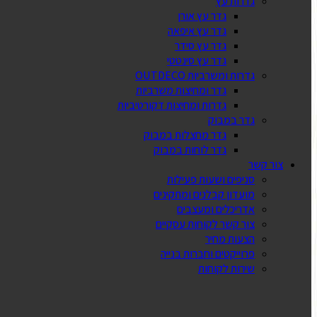
גדרות עץ
גדר עץ אורן
גדר עץ איפאה
גדר עץ סידר
גדר עץ סינטטי
גדרות ומשרביות OUTDECO
גדר ומחיצות משרביות
גדרות ומחיצות דקורטיביות
גדר במבוק
גדר מחצלות במבוק
גדר לוחות במבוק
צור קשר
סניפים ושעות פעילות
מועדון קבלנים ומתקינים
אדריכלים ומעצבים
צור קשר לקוחות עסקיים
הצעות מחיר
פרוייקטים וחברות בנייה
שירות לקוחות