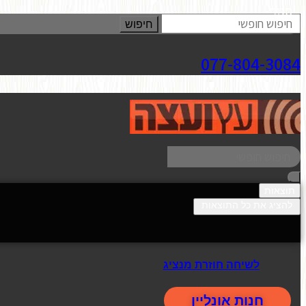
סגור
חיפוש
077-804-3084
תוצאות
להציג את כל התוצאות
לשיחה חוזרת מנציג
חנות אונליין