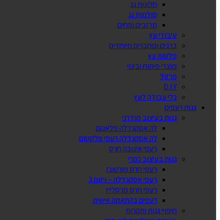
חלונות גג
סולמות גג
מרזבים ופחים
עיבודי עץ
ברגים ומחברים מיוחדים
פלטות עץ
מוצרי פיתוח ובינוי
פרזול
D.I.Y
כלי עבודה לעץ
גגות רעפים
גגות בעיצוב מודרני
לה אסקנדלה פלאנום
לה אסקנדלה רעפי סלקטום
רעפי אינובה חרס
גגות בעיצוב כפרי
רעפי חרס פורטוגז
רעפי אסקנדלה – ויזום 3
רעפי חרס מרסלייז
רעפים בהתאמה אישית
חיפויי גגות ותקרות