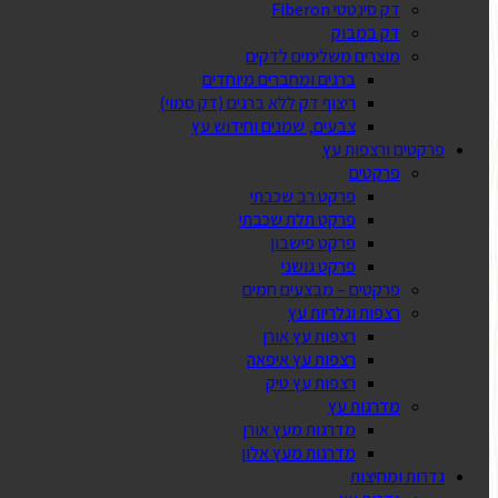
דק סינטטי Fiberon
דק במבוק
מוצרים משלימים לדקים
ברגים ומחברים מיוחדים
ריצוף דק ללא ברגים (דק סמוי)
צבעים, שמנים וחידוש עץ
פרקטים ורצפות עץ
פרקטים
פרקט רב שכבתי
פרקט תלת שכבתי
פרקט פישבון
פרקט גושני
פרקטים – מבצעים חמים
רצפות וגלריות עץ
רצפות עץ אורן
רצפות עץ איפאה
רצפות עץ טיק
מדרגות עץ
מדרגות מעץ אורן
מדרגות מעץ אלון
גדרות ומחיצות