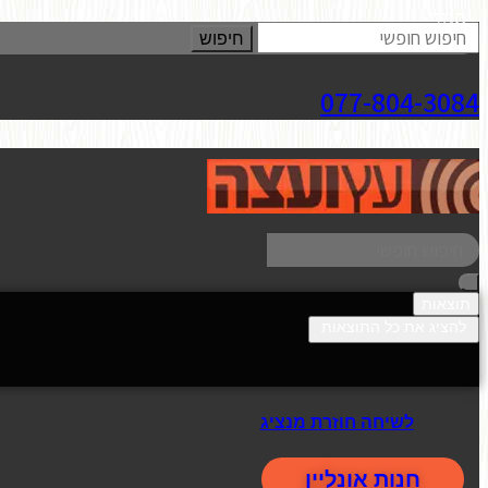
סגור
חיפוש
077-804-3084
תוצאות
להציג את כל התוצאות
לשיחה חוזרת מנציג
חנות אונליין