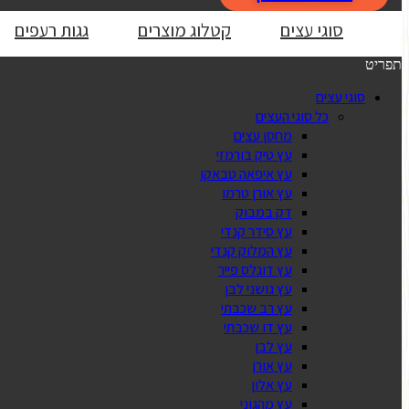
סוגי עצים
קטלוג מוצרים
גגות רעפים
תפריט
סוגי עצים
כל סוגי העצים
מחסן עצים
עץ טיק בורמזי
עץ איפאה טבאקו
עץ אורן טרמו
דק במבוק
עץ סידר קנדי
עץ המלוק קנדי
עץ דוגלס פייר
עץ גושני לבן
עץ רב שכבתי
עץ דו שכבתי
עץ לבן
עץ אורן
עץ אלון
עץ מהגוני