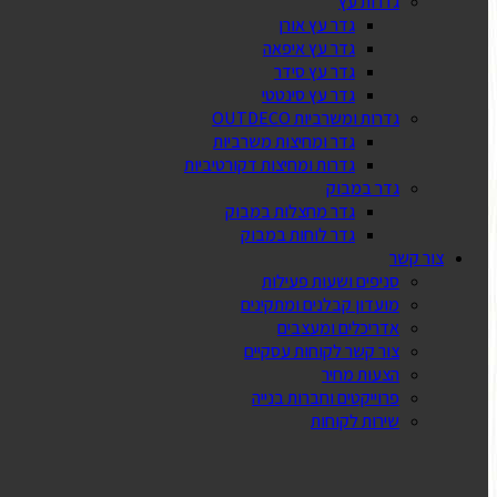
גדרות עץ
גדר עץ אורן
גדר עץ איפאה
גדר עץ סידר
גדר עץ סינטטי
גדרות ומשרביות OUTDECO
גדר ומחיצות משרביות
גדרות ומחיצות דקורטיביות
גדר במבוק
גדר מחצלות במבוק
גדר לוחות במבוק
צור קשר
סניפים ושעות פעילות
מועדון קבלנים ומתקינים
אדריכלים ומעצבים
צור קשר לקוחות עסקיים
הצעות מחיר
פרוייקטים וחברות בנייה
שירות לקוחות