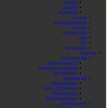
חלונות גג
סולמות גג
מרזבים ופחים
עיבודי עץ
ברגים ומחברים מיוחדים
פלטות עץ
מוצרי פיתוח ובינוי
פרזול
D.I.Y
כלי עבודה לעץ
גגות רעפים
גגות בעיצוב מודרני
לה אסקנדלה פלאנום
לה אסקנדלה רעפי סלקטום
רעפי אינובה חרס
גגות בעיצוב כפרי
רעפי חרס פורטוגז
רעפי אסקנדלה – ויזום 3
רעפי חרס מרסלייז
רעפים בהתאמה אישית
חיפויי גגות ותקרות