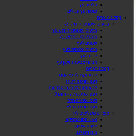
פלטות עץ
מוטות עץ עגולים
קטלוג מוצרים
צבעים, שמנים וחידוש עץ
צבעים, שמנים וחידוש עץ
חומרי ניקוי וחידוש עץ
שמנים לעץ
צבעים אטומים לעץ
לכות לעץ
אביזרי צביעה ותיקון עץ
קטלוג רעפים
לה אסקנדלה פלאנום
רעפי חרס פורטוגז
לה אסקנדלה רעפי סלקטום
רעפי אסקנדלה – ויזום 3
רעפי אינובה חרס
רעפי חרס מרסלייז
מוצרים משלימים לגג
OSB תקן אמריקאי
יריעות איטום
בידודים לגג