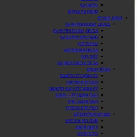
פלטות עץ
מוטות עץ עגולים
קטלוג מוצרים
צבעים, שמנים וחידוש עץ
צבעים, שמנים וחידוש עץ
חומרי ניקוי וחידוש עץ
שמנים לעץ
צבעים אטומים לעץ
לכות לעץ
אביזרי צביעה ותיקון עץ
קטלוג רעפים
לה אסקנדלה פלאנום
רעפי חרס פורטוגז
לה אסקנדלה רעפי סלקטום
רעפי אסקנדלה – ויזום 3
רעפי אינובה חרס
רעפי חרס מרסלייז
מוצרים משלימים לגג
OSB תקן אמריקאי
יריעות איטום
בידודים לגג