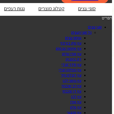
סוגי עצים
קטלוג מוצרים
גגות רעפים
תפריט
סוגי עצים
כל סוגי העצים
מחסן עצים
עץ טיק בורמזי
עץ איפאה טבאקו
עץ אורן טרמו
דק במבוק
עץ סידר קנדי
עץ המלוק קנדי
עץ דוגלס פייר
עץ גושני לבן
עץ רב שכבתי
עץ דו שכבתי
עץ לבן
עץ אורן
עץ אלון
עץ מהגוני