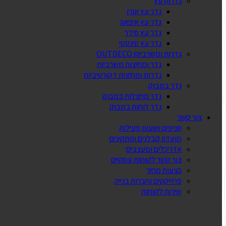
גדרות עץ
גדר עץ אורן
גדר עץ איפאה
גדר עץ סידר
גדר עץ סינטטי
גדרות ומשרביות OUTDECO
גדר ומחיצות משרביות
גדרות ומחיצות דקורטיביות
גדר במבוק
גדר מחצלות במבוק
גדר לוחות במבוק
צור קשר
סניפים ושעות פעילות
מועדון קבלנים ומתקינים
אדריכלים ומעצבים
צור קשר לקוחות עסקיים
הצעות מחיר
פרוייקטים וחברות בנייה
שירות לקוחות