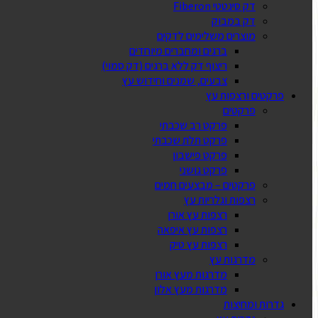
דק סינטטי Fiberon
דק במבוק
מוצרים משלימים לדקים
ברגים ומחברים מיוחדים
ריצוף דק ללא ברגים (דק סמוי)
צבעים, שמנים וחידוש עץ
פרקטים ורצפות עץ
פרקטים
פרקט רב שכבתי
פרקט תלת שכבתי
פרקט פישבון
פרקט גושני
פרקטים – מבצעים חמים
רצפות וגלריות עץ
רצפות עץ אורן
רצפות עץ איפאה
רצפות עץ טיק
מדרגות עץ
מדרגות מעץ אורן
מדרגות מעץ אלון
גדרות ומחיצות