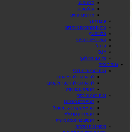
חלונות גג
סולמות גג
מרזבים ופחים
עיבודי עץ
ברגים ומחברים מיוחדים
פלטות עץ
מוצרי פיתוח ובינוי
פרזול
D.I.Y
כלי עבודה לעץ
גגות רעפים
גגות בעיצוב מודרני
לה אסקנדלה פלאנום
לה אסקנדלה רעפי סלקטום
רעפי אינובה חרס
גגות בעיצוב כפרי
רעפי חרס פורטוגז
רעפי אסקנדלה – ויזום 3
רעפי חרס מרסלייז
רעפים בהתאמה אישית
חיפויי גגות ותקרות