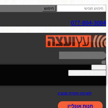
סגור
חיפוש
077-804-3084
תוצאות
להציג את כל התוצאות
לשיחה חוזרת מנציג
חנות אונליין