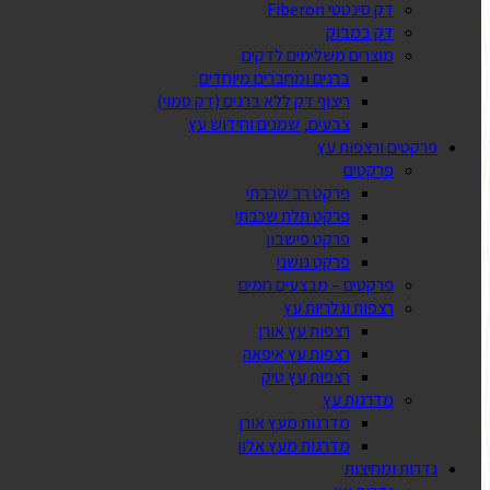
דק סינטטי Fiberon
דק במבוק
מוצרים משלימים לדקים
ברגים ומחברים מיוחדים
ריצוף דק ללא ברגים (דק סמוי)
צבעים, שמנים וחידוש עץ
פרקטים ורצפות עץ
פרקטים
פרקט רב שכבתי
פרקט תלת שכבתי
פרקט פישבון
פרקט גושני
פרקטים – מבצעים חמים
רצפות וגלריות עץ
רצפות עץ אורן
רצפות עץ איפאה
רצפות עץ טיק
מדרגות עץ
מדרגות מעץ אורן
מדרגות מעץ אלון
גדרות ומחיצות