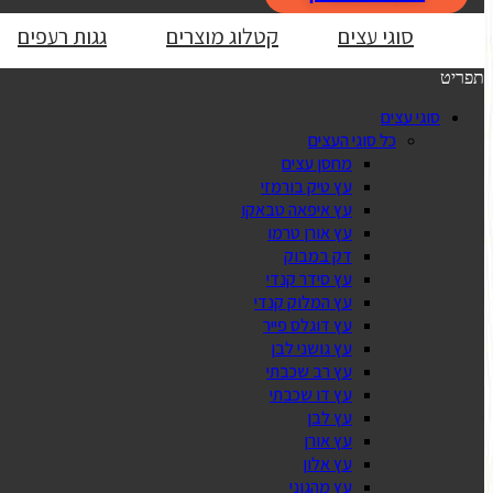
סוגי עצים
קטלוג מוצרים
גגות רעפים
תפריט
סוגי עצים
כל סוגי העצים
מחסן עצים
עץ טיק בורמזי
עץ איפאה טבאקו
עץ אורן טרמו
דק במבוק
עץ סידר קנדי
עץ המלוק קנדי
עץ דוגלס פייר
עץ גושני לבן
עץ רב שכבתי
עץ דו שכבתי
עץ לבן
עץ אורן
עץ אלון
עץ מהגוני