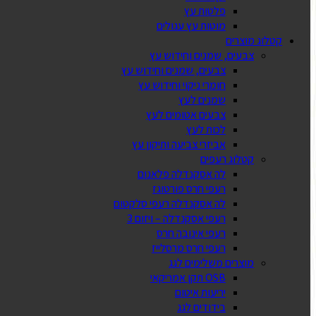
פלטות עץ
מוטות עץ עגולים
קטלוג מוצרים
צבעים, שמנים וחידוש עץ
צבעים, שמנים וחידוש עץ
חומרי ניקוי וחידוש עץ
שמנים לעץ
צבעים אטומים לעץ
לכות לעץ
אביזרי צביעה ותיקון עץ
קטלוג רעפים
לה אסקנדלה פלאנום
רעפי חרס פורטוגז
לה אסקנדלה רעפי סלקטום
רעפי אסקנדלה – ויזום 3
רעפי אינובה חרס
רעפי חרס מרסלייז
מוצרים משלימים לגג
OSB תקן אמריקאי
יריעות איטום
בידודים לגג