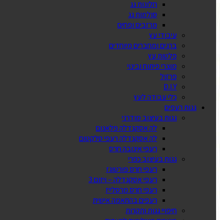
חלונות גג
סולמות גג
מרזבים ופחים
עיבודי עץ
ברגים ומחברים מיוחדים
פלטות עץ
מוצרי פיתוח ובינוי
פרזול
D.I.Y
כלי עבודה לעץ
גגות רעפים
גגות בעיצוב מודרני
לה אסקנדלה פלאנום
לה אסקנדלה רעפי סלקטום
רעפי אינובה חרס
גגות בעיצוב כפרי
רעפי חרס פורטוגז
רעפי אסקנדלה – ויזום 3
רעפי חרס מרסלייז
רעפים בהתאמה אישית
חיפויי גגות ותקרות