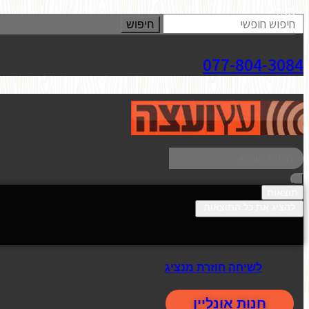
סגור
חיפוש
077-804-3084
תוצאות
להציג את כל התוצאות
לשיחה חוזרת מנציג
חנות אונליין