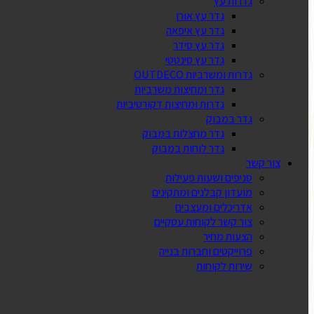
גדרות עץ
גדר עץ אורן
גדר עץ איפאה
גדר עץ סידר
גדר עץ סינטטי
גדרות ומשרביות OUTDECO
גדר ומחיצות משרביות
גדרות ומחיצות דקורטיביות
גדר במבוק
גדר מחצלות במבוק
גדר לוחות במבוק
צור קשר
סניפים ושעות פעילות
מועדון קבלנים ומתקינים
אדריכלים ומעצבים
צור קשר לקוחות עסקיים
הצעות מחיר
פרוייקטים וחברות בנייה
שירות לקוחות