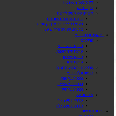
דק סינטטי Fiberon
דק במבוק
מוצרים משלימים לדקים
ברגים ומחברים מיוחדים
ריצוף דק ללא ברגים (דק סמוי)
צבעים, שמנים וחידוש עץ
פרקטים ורצפות עץ
פרקטים
פרקט רב שכבתי
פרקט תלת שכבתי
פרקט פישבון
פרקט גושני
פרקטים – מבצעים חמים
רצפות וגלריות עץ
רצפות עץ אורן
רצפות עץ איפאה
רצפות עץ טיק
מדרגות עץ
מדרגות מעץ אורן
מדרגות מעץ אלון
גדרות ומחיצות