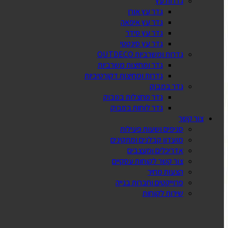
גדרות עץ
גדר עץ אורן
גדר עץ איפאה
גדר עץ סידר
גדר עץ סינטטי
גדרות ומשרביות OUTDECO
גדר ומחיצות משרביות
גדרות ומחיצות דקורטיביות
גדר במבוק
גדר מחצלות במבוק
גדר לוחות במבוק
צור קשר
סניפים ושעות פעילות
מועדון קבלנים ומתקינים
אדריכלים ומעצבים
צור קשר לקוחות עסקיים
הצעות מחיר
פרוייקטים וחברות בנייה
שירות לקוחות