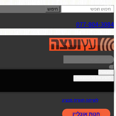
סגור
חיפוש
077-804-3084
תוצאות
להציג את כל התוצאות
לשיחה חוזרת מנציג
חנות אונליין