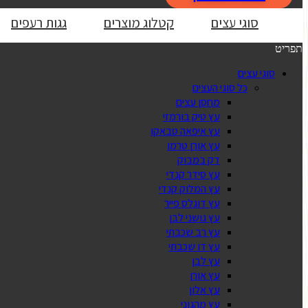
סוגי עצים
קטלוג מוצרים
גגות רעפים
תפריט
סוגי עצים
כל סוגי העצים
מחסן עצים
עץ טיק בורמזי
עץ איפאה טבאקו
עץ אורן טרמו
דק במבוק
עץ סידר קנדי
עץ המלוק קנדי
עץ דוגלס פייר
עץ גושני לבן
עץ רב שכבתי
עץ דו שכבתי
עץ לבן
עץ אורן
עץ אלון
עץ מהגוני