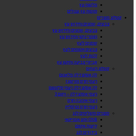
פלטות עץ
מוטות עץ עגולים
קטלוג מוצרים
צבעים, שמנים וחידוש עץ
צבעים, שמנים וחידוש עץ
חומרי ניקוי וחידוש עץ
שמנים לעץ
צבעים אטומים לעץ
לכות לעץ
אביזרי צביעה ותיקון עץ
קטלוג רעפים
לה אסקנדלה פלאנום
רעפי חרס פורטוגז
לה אסקנדלה רעפי סלקטום
רעפי אסקנדלה – ויזום 3
רעפי אינובה חרס
רעפי חרס מרסלייז
מוצרים משלימים לגג
OSB תקן אמריקאי
יריעות איטום
בידודים לגג