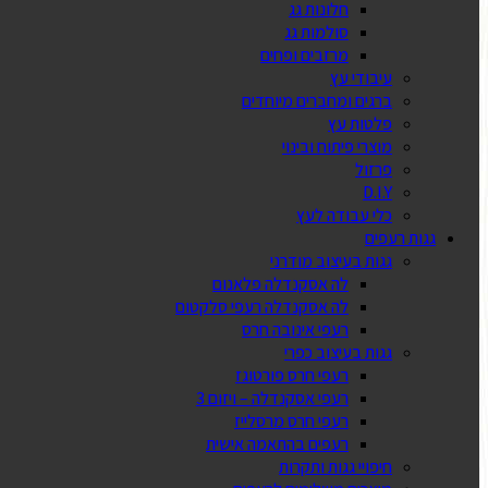
חלונות גג
סולמות גג
מרזבים ופחים
עיבודי עץ
ברגים ומחברים מיוחדים
פלטות עץ
מוצרי פיתוח ובינוי
פרזול
D.I.Y
כלי עבודה לעץ
גגות רעפים
גגות בעיצוב מודרני
לה אסקנדלה פלאנום
לה אסקנדלה רעפי סלקטום
רעפי אינובה חרס
גגות בעיצוב כפרי
רעפי חרס פורטוגז
רעפי אסקנדלה – ויזום 3
רעפי חרס מרסלייז
רעפים בהתאמה אישית
חיפויי גגות ותקרות