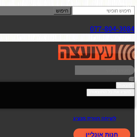
סגור
חיפוש
077-804-3084
תוצאות
להציג את כל התוצאות
לשיחה חוזרת מנציג
חנות אונליין