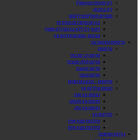
דק סינטטי Fiberon
דק במבוק
מוצרים משלימים לדקים
ברגים ומחברים מיוחדים
ריצוף דק ללא ברגים (דק סמוי)
צבעים, שמנים וחידוש עץ
פרקטים ורצפות עץ
פרקטים
פרקט רב שכבתי
פרקט תלת שכבתי
פרקט פישבון
פרקט גושני
פרקטים – מבצעים חמים
רצפות וגלריות עץ
רצפות עץ אורן
רצפות עץ איפאה
רצפות עץ טיק
מדרגות עץ
מדרגות מעץ אורן
מדרגות מעץ אלון
גדרות ומחיצות