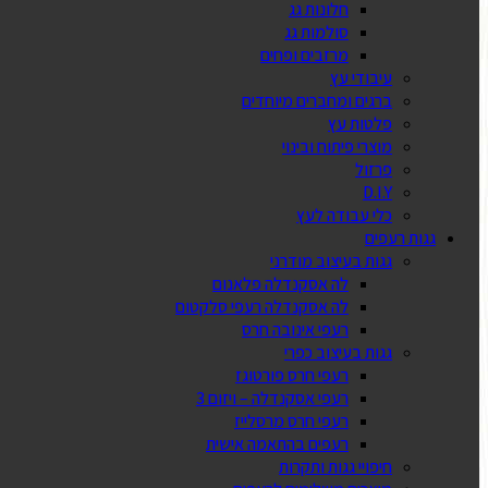
חלונות גג
סולמות גג
מרזבים ופחים
עיבודי עץ
ברגים ומחברים מיוחדים
פלטות עץ
מוצרי פיתוח ובינוי
פרזול
D.I.Y
כלי עבודה לעץ
גגות רעפים
גגות בעיצוב מודרני
לה אסקנדלה פלאנום
לה אסקנדלה רעפי סלקטום
רעפי אינובה חרס
גגות בעיצוב כפרי
רעפי חרס פורטוגז
רעפי אסקנדלה – ויזום 3
רעפי חרס מרסלייז
רעפים בהתאמה אישית
חיפויי גגות ותקרות