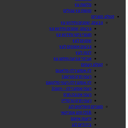
פלטות עץ
מוטות עץ עגולים
קטלוג מוצרים
צבעים, שמנים וחידוש עץ
צבעים, שמנים וחידוש עץ
חומרי ניקוי וחידוש עץ
שמנים לעץ
צבעים אטומים לעץ
לכות לעץ
אביזרי צביעה ותיקון עץ
קטלוג רעפים
לה אסקנדלה פלאנום
רעפי חרס פורטוגז
לה אסקנדלה רעפי סלקטום
רעפי אסקנדלה – ויזום 3
רעפי אינובה חרס
רעפי חרס מרסלייז
מוצרים משלימים לגג
OSB תקן אמריקאי
יריעות איטום
בידודים לגג