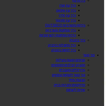
גדרות עץ
גדר עץ אורן
גדר עץ איפאה
גדר עץ סידר
גדר עץ סינטטי
גדרות ומשרביות OUTDECO
גדר ומחיצות משרביות
גדרות ומחיצות דקורטיביות
גדר במבוק
גדר מחצלות במבוק
גדר לוחות במבוק
צור קשר
סניפים ושעות פעילות
מועדון קבלנים ומתקינים
אדריכלים ומעצבים
צור קשר לקוחות עסקיים
הצעות מחיר
פרוייקטים וחברות בנייה
שירות לקוחות