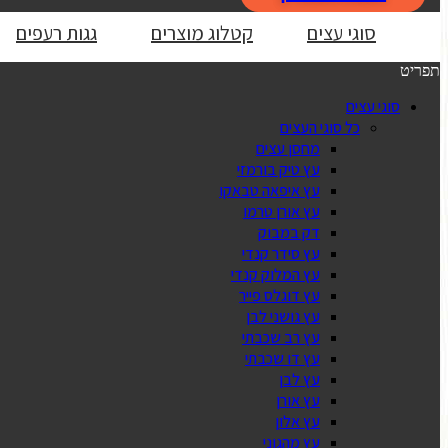
סוגי עצים
קטלוג מוצרים
גגות רעפים
תפריט
סוגי עצים
כל סוגי העצים
מחסן עצים
עץ טיק בורמזי
עץ איפאה טבאקו
עץ אורן טרמו
דק במבוק
עץ סידר קנדי
עץ המלוק קנדי
עץ דוגלס פייר
עץ גושני לבן
עץ רב שכבתי
עץ דו שכבתי
עץ לבן
עץ אורן
עץ אלון
עץ מהגוני