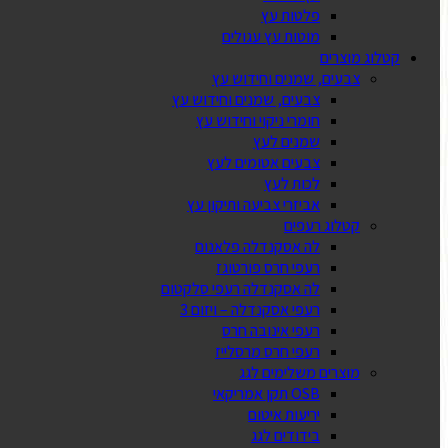
פלטות עץ
מוטות עץ עגולים
קטלוג מוצרים
צבעים, שמנים וחידוש עץ
צבעים, שמנים וחידוש עץ
חומרי ניקוי וחידוש עץ
שמנים לעץ
צבעים אטומים לעץ
לכות לעץ
אביזרי צביעה ותיקון עץ
קטלוג רעפים
לה אסקנדלה פלאנום
רעפי חרס פורטוגז
לה אסקנדלה רעפי סלקטום
רעפי אסקנדלה – ויזום 3
רעפי אינובה חרס
רעפי חרס מרסלייז
מוצרים משלימים לגג
OSB תקן אמריקאי
יריעות איטום
בידודים לגג