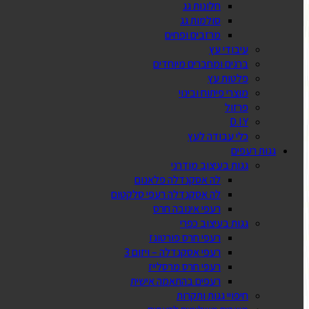
חלונות גג
סולמות גג
מרזבים ופחים
עיבודי עץ
ברגים ומחברים מיוחדים
פלטות עץ
מוצרי פיתוח ובינוי
פרזול
D.I.Y
כלי עבודה לעץ
גגות רעפים
גגות בעיצוב מודרני
לה אסקנדלה פלאנום
לה אסקנדלה רעפי סלקטום
רעפי אינובה חרס
גגות בעיצוב כפרי
רעפי חרס פורטוגז
רעפי אסקנדלה – ויזום 3
רעפי חרס מרסלייז
רעפים בהתאמה אישית
חיפויי גגות ותקרות