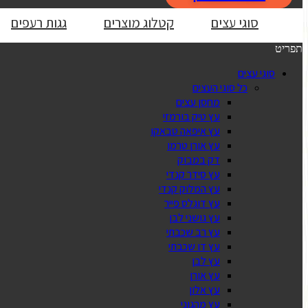
סוגי עצים
קטלוג מוצרים
גגות רעפים
תפריט
סוגי עצים
כל סוגי העצים
מחסן עצים
עץ טיק בורמזי
עץ איפאה טבאקו
עץ אורן טרמו
דק במבוק
עץ סידר קנדי
עץ המלוק קנדי
עץ דוגלס פייר
עץ גושני לבן
עץ רב שכבתי
עץ דו שכבתי
עץ לבן
עץ אורן
עץ אלון
עץ מהגוני