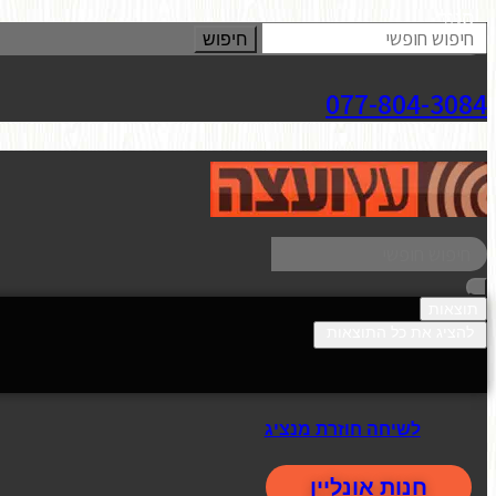
סגור
חיפוש
077-804-3084
תוצאות
להציג את כל התוצאות
לשיחה חוזרת מנציג
חנות אונליין