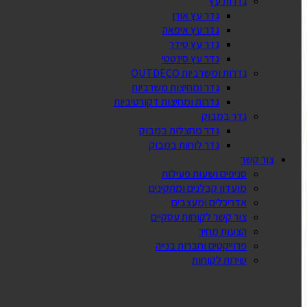
גדרות עץ
גדר עץ אורן
גדר עץ איפאה
גדר עץ סידר
גדר עץ סינטטי
גדרות ומשרביות OUTDECO
גדר ומחיצות משרביות
גדרות ומחיצות דקורטיביות
גדר במבוק
גדר מחצלות במבוק
גדר לוחות במבוק
צור קשר
סניפים ושעות פעילות
מועדון קבלנים ומתקינים
אדריכלים ומעצבים
צור קשר לקוחות עסקיים
הצעות מחיר
פרוייקטים וחברות בנייה
שירות לקוחות