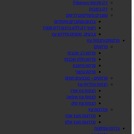
דק סינטטי Fiberon
דק במבוק
מוצרים משלימים לדקים
ברגים ומחברים מיוחדים
ריצוף דק ללא ברגים (דק סמוי)
צבעים, שמנים וחידוש עץ
פרקטים ורצפות עץ
פרקטים
פרקט רב שכבתי
פרקט תלת שכבתי
פרקט פישבון
פרקט גושני
פרקטים – מבצעים חמים
רצפות וגלריות עץ
רצפות עץ אורן
רצפות עץ איפאה
רצפות עץ טיק
מדרגות עץ
מדרגות מעץ אורן
מדרגות מעץ אלון
גדרות ומחיצות