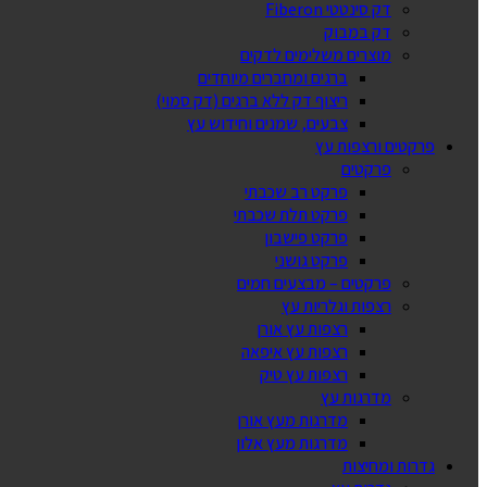
דק סינטטי Fiberon
דק במבוק
מוצרים משלימים לדקים
ברגים ומחברים מיוחדים
ריצוף דק ללא ברגים (דק סמוי)
צבעים, שמנים וחידוש עץ
פרקטים ורצפות עץ
פרקטים
פרקט רב שכבתי
פרקט תלת שכבתי
פרקט פישבון
פרקט גושני
פרקטים – מבצעים חמים
רצפות וגלריות עץ
רצפות עץ אורן
רצפות עץ איפאה
רצפות עץ טיק
מדרגות עץ
מדרגות מעץ אורן
מדרגות מעץ אלון
גדרות ומחיצות