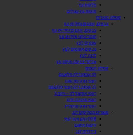
פלטות עץ
מוטות עץ עגולים
קטלוג מוצרים
צבעים, שמנים וחידוש עץ
צבעים, שמנים וחידוש עץ
חומרי ניקוי וחידוש עץ
שמנים לעץ
צבעים אטומים לעץ
לכות לעץ
אביזרי צביעה ותיקון עץ
קטלוג רעפים
לה אסקנדלה פלאנום
רעפי חרס פורטוגז
לה אסקנדלה רעפי סלקטום
רעפי אסקנדלה – ויזום 3
רעפי אינובה חרס
רעפי חרס מרסלייז
מוצרים משלימים לגג
OSB תקן אמריקאי
יריעות איטום
בידודים לגג