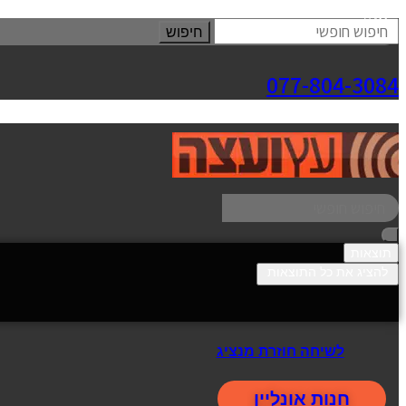
סגור
חיפוש
077-804-3084
תוצאות
להציג את כל התוצאות
לשיחה חוזרת מנציג
חנות אונליין