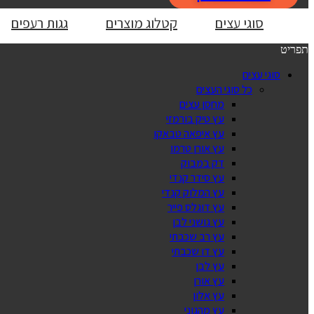
סוגי עצים
קטלוג מוצרים
גגות רעפים
תפריט
סוגי עצים
כל סוגי העצים
מחסן עצים
עץ טיק בורמזי
עץ איפאה טבאקו
עץ אורן טרמו
דק במבוק
עץ סידר קנדי
עץ המלוק קנדי
עץ דוגלס פייר
עץ גושני לבן
עץ רב שכבתי
עץ דו שכבתי
עץ לבן
עץ אורן
עץ אלון
עץ מהגוני