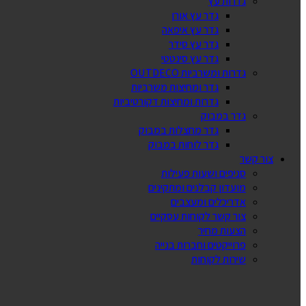
גדרות עץ
גדר עץ אורן
גדר עץ איפאה
גדר עץ סידר
גדר עץ סינטטי
גדרות ומשרביות OUTDECO
גדר ומחיצות משרביות
גדרות ומחיצות דקורטיביות
גדר במבוק
גדר מחצלות במבוק
גדר לוחות במבוק
צור קשר
סניפים ושעות פעילות
מועדון קבלנים ומתקינים
אדריכלים ומעצבים
צור קשר לקוחות עסקיים
הצעות מחיר
פרוייקטים וחברות בנייה
שירות לקוחות