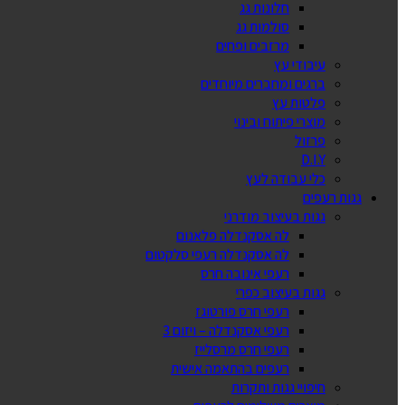
חלונות גג
סולמות גג
מרזבים ופחים
עיבודי עץ
ברגים ומחברים מיוחדים
פלטות עץ
מוצרי פיתוח ובינוי
פרזול
D.I.Y
כלי עבודה לעץ
גגות רעפים
גגות בעיצוב מודרני
לה אסקנדלה פלאנום
לה אסקנדלה רעפי סלקטום
רעפי אינובה חרס
גגות בעיצוב כפרי
רעפי חרס פורטוגז
רעפי אסקנדלה – ויזום 3
רעפי חרס מרסלייז
רעפים בהתאמה אישית
חיפויי גגות ותקרות