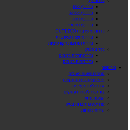
גדרות עץ
גדר עץ אורן
גדר עץ איפאה
גדר עץ סידר
גדר עץ סינטטי
גדרות ומשרביות OUTDECO
גדר ומחיצות משרביות
גדרות ומחיצות דקורטיביות
גדר במבוק
גדר מחצלות במבוק
גדר לוחות במבוק
צור קשר
סניפים ושעות פעילות
מועדון קבלנים ומתקינים
אדריכלים ומעצבים
צור קשר לקוחות עסקיים
הצעות מחיר
פרוייקטים וחברות בנייה
שירות לקוחות