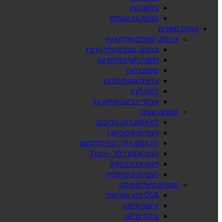
פלטות עץ
מוטות עץ עגולים
קטלוג מוצרים
צבעים, שמנים וחידוש עץ
צבעים, שמנים וחידוש עץ
חומרי ניקוי וחידוש עץ
שמנים לעץ
צבעים אטומים לעץ
לכות לעץ
אביזרי צביעה ותיקון עץ
קטלוג רעפים
לה אסקנדלה פלאנום
רעפי חרס פורטוגז
לה אסקנדלה רעפי סלקטום
רעפי אסקנדלה – ויזום 3
רעפי אינובה חרס
רעפי חרס מרסלייז
מוצרים משלימים לגג
OSB תקן אמריקאי
יריעות איטום
בידודים לגג