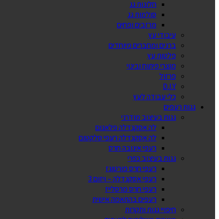
חלונות גג
סולמות גג
מרזבים ופחים
עיבודי עץ
ברגים ומחברים מיוחדים
פלטות עץ
מוצרי פיתוח ובינוי
פרזול
D.I.Y
כלי עבודה לעץ
גגות רעפים
גגות בעיצוב מודרני
לה אסקנדלה פלאנום
לה אסקנדלה רעפי סלקטום
רעפי אינובה חרס
גגות בעיצוב כפרי
רעפי חרס פורטוגז
רעפי אסקנדלה – ויזום 3
רעפי חרס מרסלייז
רעפים בהתאמה אישית
חיפויי גגות ותקרות