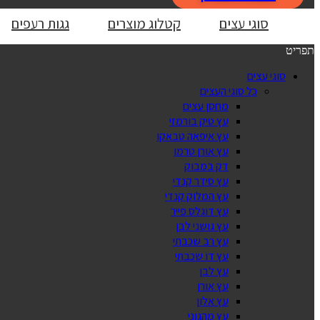
סוגי עצים
קטלוג מוצרים
גגות רעפים
תפריט
סוגי עצים
כל סוגי העצים
מחסן עצים
עץ טיק בורמזי
עץ איפאה טבאקו
עץ אורן טרמו
דק במבוק
עץ סידר קנדי
עץ המלוק קנדי
עץ דוגלס פייר
עץ גושני לבן
עץ רב שכבתי
עץ דו שכבתי
עץ לבן
עץ אורן
עץ אלון
עץ מהגוני