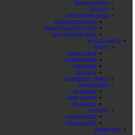
דק סינטטי Fiberon
דק במבוק
מוצרים משלימים לדקים
ברגים ומחברים מיוחדים
ריצוף דק ללא ברגים (דק סמוי)
צבעים, שמנים וחידוש עץ
פרקטים ורצפות עץ
פרקטים
פרקט רב שכבתי
פרקט תלת שכבתי
פרקט פישבון
פרקט גושני
פרקטים – מבצעים חמים
רצפות וגלריות עץ
רצפות עץ אורן
רצפות עץ איפאה
רצפות עץ טיק
מדרגות עץ
מדרגות מעץ אורן
מדרגות מעץ אלון
גדרות ומחיצות