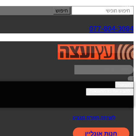
סגור
חיפוש
077-804-3084
תוצאות
להציג את כל התוצאות
לשיחה חוזרת מנציג
חנות אונליין