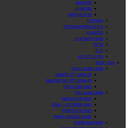
חלונות גג
סולמות גג
מרזבים ופחים
עיבודי עץ
ברגים ומחברים מיוחדים
פלטות עץ
מוצרי פיתוח ובינוי
פרזול
D.I.Y
כלי עבודה לעץ
גגות רעפים
גגות בעיצוב מודרני
לה אסקנדלה פלאנום
לה אסקנדלה רעפי סלקטום
רעפי אינובה חרס
גגות בעיצוב כפרי
רעפי חרס פורטוגז
רעפי אסקנדלה – ויזום 3
רעפי חרס מרסלייז
רעפים בהתאמה אישית
חיפויי גגות ותקרות