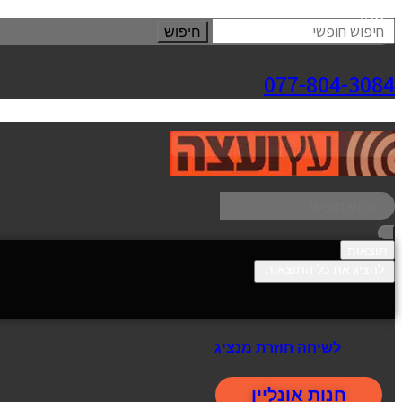
סגור
חיפוש
077-804-3084
תוצאות
להציג את כל התוצאות
לשיחה חוזרת מנציג
חנות אונליין