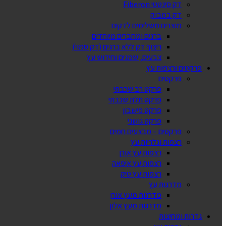
דק סינטטי Fiberon
דק במבוק
מוצרים משלימים לדקים
ברגים ומחברים מיוחדים
ריצוף דק ללא ברגים (דק סמוי)
צבעים, שמנים וחידוש עץ
פרקטים ורצפות עץ
פרקטים
פרקט רב שכבתי
פרקט תלת שכבתי
פרקט פישבון
פרקט גושני
פרקטים – מבצעים חמים
רצפות וגלריות עץ
רצפות עץ אורן
רצפות עץ איפאה
רצפות עץ טיק
מדרגות עץ
מדרגות מעץ אורן
מדרגות מעץ אלון
גדרות ומחיצות