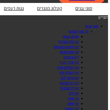
סוגי עצים
קטלוג מוצרים
גגות רעפים
תפריט
סוגי עצים
כל סוגי העצים
מחסן עצים
עץ טיק בורמזי
עץ איפאה טבאקו
עץ אורן טרמו
דק במבוק
עץ סידר קנדי
עץ המלוק קנדי
עץ דוגלס פייר
עץ גושני לבן
עץ רב שכבתי
עץ דו שכבתי
עץ לבן
עץ אורן
עץ אלון
עץ מהגוני