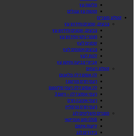
פלטות עץ
מוטות עץ עגולים
קטלוג מוצרים
צבעים, שמנים וחידוש עץ
צבעים, שמנים וחידוש עץ
חומרי ניקוי וחידוש עץ
שמנים לעץ
צבעים אטומים לעץ
לכות לעץ
אביזרי צביעה ותיקון עץ
קטלוג רעפים
לה אסקנדלה פלאנום
רעפי חרס פורטוגז
לה אסקנדלה רעפי סלקטום
רעפי אסקנדלה – ויזום 3
רעפי אינובה חרס
רעפי חרס מרסלייז
מוצרים משלימים לגג
OSB תקן אמריקאי
יריעות איטום
בידודים לגג