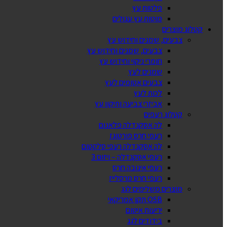
פלטות עץ
מוטות עץ עגולים
קטלוג מוצרים
צבעים, שמנים וחידוש עץ
צבעים, שמנים וחידוש עץ
חומרי ניקוי וחידוש עץ
שמנים לעץ
צבעים אטומים לעץ
לכות לעץ
אביזרי צביעה ותיקון עץ
קטלוג רעפים
לה אסקנדלה פלאנום
רעפי חרס פורטוגז
לה אסקנדלה רעפי סלקטום
רעפי אסקנדלה – ויזום 3
רעפי אינובה חרס
רעפי חרס מרסלייז
מוצרים משלימים לגג
OSB תקן אמריקאי
יריעות איטום
בידודים לגג