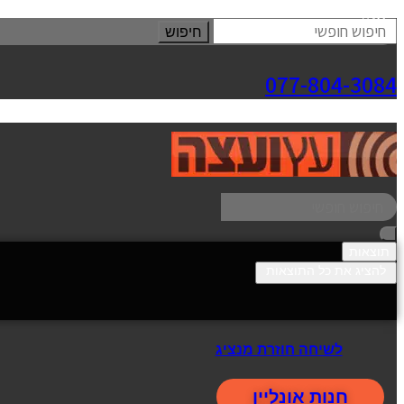
סגור
חיפוש
077-804-3084
תוצאות
להציג את כל התוצאות
לשיחה חוזרת מנציג
חנות אונליין