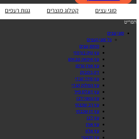
סוגי עצים
קטלוג מוצרים
גגות רעפים
תפריט
סוגי עצים
כל סוגי העצים
מחסן עצים
עץ טיק בורמזי
עץ איפאה טבאקו
עץ אורן טרמו
דק במבוק
עץ סידר קנדי
עץ המלוק קנדי
עץ דוגלס פייר
עץ גושני לבן
עץ רב שכבתי
עץ דו שכבתי
עץ לבן
עץ אורן
עץ אלון
עץ מהגוני