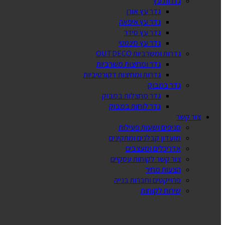
גדרות עץ
גדר עץ אורן
גדר עץ איפאה
גדר עץ סידר
גדר עץ סינטטי
גדרות ומשרביות OUTDECO
גדר ומחיצות משרביות
גדרות ומחיצות דקורטיביות
גדר במבוק
גדר מחצלות במבוק
גדר לוחות במבוק
צור קשר
סניפים ושעות פעילות
מועדון קבלנים ומתקינים
אדריכלים ומעצבים
צור קשר לקוחות עסקיים
הצעות מחיר
פרוייקטים וחברות בנייה
שירות לקוחות