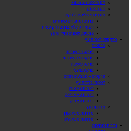
דק סינטטי Fiberon
דק במבוק
מוצרים משלימים לדקים
ברגים ומחברים מיוחדים
ריצוף דק ללא ברגים (דק סמוי)
צבעים, שמנים וחידוש עץ
פרקטים ורצפות עץ
פרקטים
פרקט רב שכבתי
פרקט תלת שכבתי
פרקט פישבון
פרקט גושני
פרקטים – מבצעים חמים
רצפות וגלריות עץ
רצפות עץ אורן
רצפות עץ איפאה
רצפות עץ טיק
מדרגות עץ
מדרגות מעץ אורן
מדרגות מעץ אלון
גדרות ומחיצות