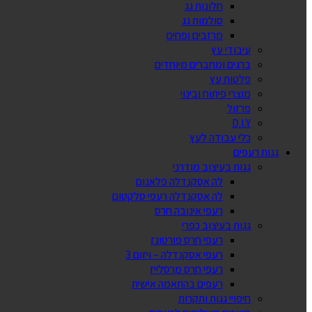
חלונות גג
סולמות גג
מרזבים ופחים
עיבודי עץ
ברגים ומחברים מיוחדים
פלטות עץ
מוצרי פיתוח ובינוי
פרזול
D.I.Y
כלי עבודה לעץ
גגות רעפים
גגות בעיצוב מודרני
לה אסקנדלה פלאנום
לה אסקנדלה רעפי סלקטום
רעפי אינובה חרס
גגות בעיצוב כפרי
רעפי חרס פורטוגז
רעפי אסקנדלה – ויזום 3
רעפי חרס מרסלייז
רעפים בהתאמה אישית
חיפויי גגות ותקרות