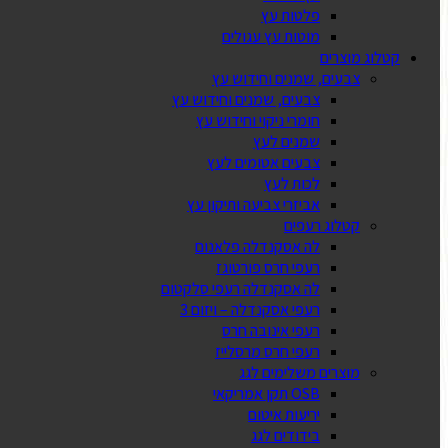
פלטות עץ
מוטות עץ עגולים
קטלוג מוצרים
צבעים, שמנים וחידוש עץ
צבעים, שמנים וחידוש עץ
חומרי ניקוי וחידוש עץ
שמנים לעץ
צבעים אטומים לעץ
לכות לעץ
אביזרי צביעה ותיקון עץ
קטלוג רעפים
לה אסקנדלה פלאנום
רעפי חרס פורטוגז
לה אסקנדלה רעפי סלקטום
רעפי אסקנדלה – ויזום 3
רעפי אינובה חרס
רעפי חרס מרסלייז
מוצרים משלימים לגג
OSB תקן אמריקאי
יריעות איטום
בידודים לגג