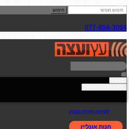
סגור
חיפוש
077-804-3084
תוצאות
להציג את כל התוצאות
לשיחה חוזרת מנציג
חנות אונליין