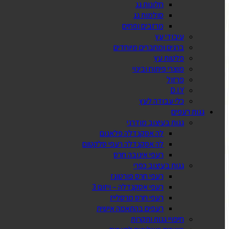
חלונות גג
סולמות גג
מרזבים ופחים
עיבודי עץ
ברגים ומחברים מיוחדים
פלטות עץ
מוצרי פיתוח ובינוי
פרזול
D.I.Y
כלי עבודה לעץ
גגות רעפים
גגות בעיצוב מודרני
לה אסקנדלה פלאנום
לה אסקנדלה רעפי סלקטום
רעפי אינובה חרס
גגות בעיצוב כפרי
רעפי חרס פורטוגז
רעפי אסקנדלה – ויזום 3
רעפי חרס מרסלייז
רעפים בהתאמה אישית
חיפויי גגות ותקרות