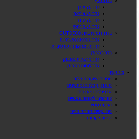
גדרות עץ
גדר עץ אורן
גדר עץ איפאה
גדר עץ סידר
גדר עץ סינטטי
גדרות ומשרביות OUTDECO
גדר ומחיצות משרביות
גדרות ומחיצות דקורטיביות
גדר במבוק
גדר מחצלות במבוק
גדר לוחות במבוק
צור קשר
סניפים ושעות פעילות
מועדון קבלנים ומתקינים
אדריכלים ומעצבים
צור קשר לקוחות עסקיים
הצעות מחיר
פרוייקטים וחברות בנייה
שירות לקוחות