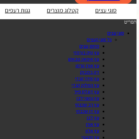
סוגי עצים
קטלוג מוצרים
גגות רעפים
תפריט
סוגי עצים
כל סוגי העצים
מחסן עצים
עץ טיק בורמזי
עץ איפאה טבאקו
עץ אורן טרמו
דק במבוק
עץ סידר קנדי
עץ המלוק קנדי
עץ דוגלס פייר
עץ גושני לבן
עץ רב שכבתי
עץ דו שכבתי
עץ לבן
עץ אורן
עץ אלון
עץ מהגוני