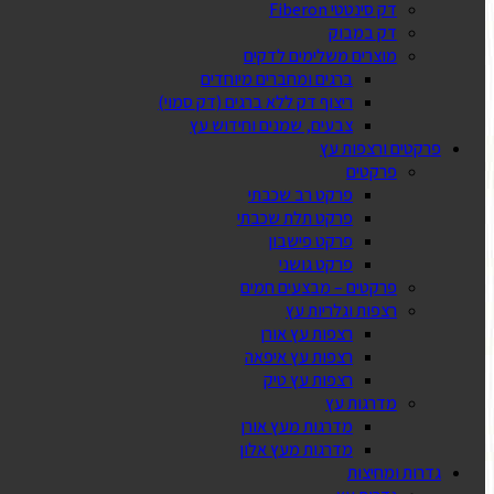
דק סינטטי Fiberon
דק במבוק
מוצרים משלימים לדקים
ברגים ומחברים מיוחדים
ריצוף דק ללא ברגים (דק סמוי)
צבעים, שמנים וחידוש עץ
פרקטים ורצפות עץ
פרקטים
פרקט רב שכבתי
פרקט תלת שכבתי
פרקט פישבון
פרקט גושני
פרקטים – מבצעים חמים
רצפות וגלריות עץ
רצפות עץ אורן
רצפות עץ איפאה
רצפות עץ טיק
מדרגות עץ
מדרגות מעץ אורן
מדרגות מעץ אלון
גדרות ומחיצות