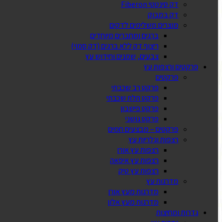
דק סינטטי Fiberon
דק במבוק
מוצרים משלימים לדקים
ברגים ומחברים מיוחדים
ריצוף דק ללא ברגים (דק סמוי)
צבעים, שמנים וחידוש עץ
פרקטים ורצפות עץ
פרקטים
פרקט רב שכבתי
פרקט תלת שכבתי
פרקט פישבון
פרקט גושני
פרקטים – מבצעים חמים
רצפות וגלריות עץ
רצפות עץ אורן
רצפות עץ איפאה
רצפות עץ טיק
מדרגות עץ
מדרגות מעץ אורן
מדרגות מעץ אלון
גדרות ומחיצות