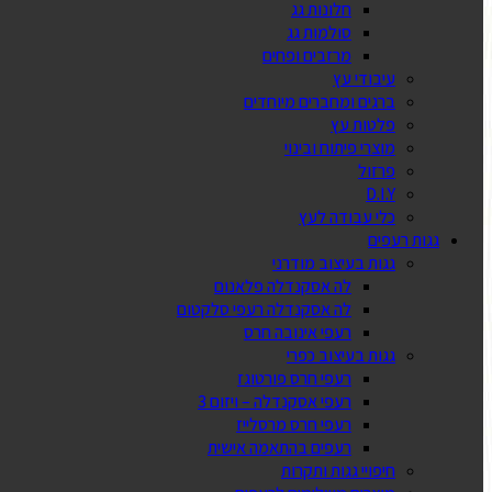
חלונות גג
סולמות גג
מרזבים ופחים
עיבודי עץ
ברגים ומחברים מיוחדים
פלטות עץ
מוצרי פיתוח ובינוי
פרזול
D.I.Y
כלי עבודה לעץ
גגות רעפים
גגות בעיצוב מודרני
לה אסקנדלה פלאנום
לה אסקנדלה רעפי סלקטום
רעפי אינובה חרס
גגות בעיצוב כפרי
רעפי חרס פורטוגז
רעפי אסקנדלה – ויזום 3
רעפי חרס מרסלייז
רעפים בהתאמה אישית
חיפויי גגות ותקרות