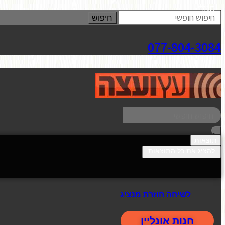
סגור
חיפוש
077-804-3084
תוצאות
להציג את כל התוצאות
לשיחה חוזרת מנציג
חנות אונליין