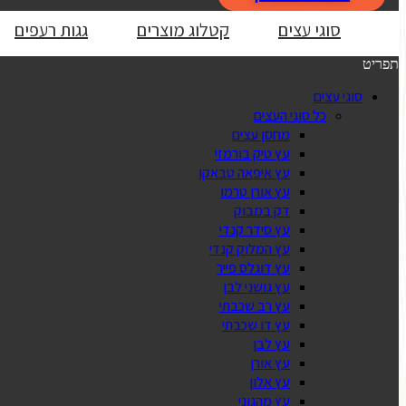
סוגי עצים
קטלוג מוצרים
גגות רעפים
תפריט
סוגי עצים
כל סוגי העצים
מחסן עצים
עץ טיק בורמזי
עץ איפאה טבאקו
עץ אורן טרמו
דק במבוק
עץ סידר קנדי
עץ המלוק קנדי
עץ דוגלס פייר
עץ גושני לבן
עץ רב שכבתי
עץ דו שכבתי
עץ לבן
עץ אורן
עץ אלון
עץ מהגוני