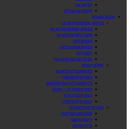
פלטות עץ
מוטות עץ עגולים
קטלוג מוצרים
צבעים, שמנים וחידוש עץ
צבעים, שמנים וחידוש עץ
חומרי ניקוי וחידוש עץ
שמנים לעץ
צבעים אטומים לעץ
לכות לעץ
אביזרי צביעה ותיקון עץ
קטלוג רעפים
לה אסקנדלה פלאנום
רעפי חרס פורטוגז
לה אסקנדלה רעפי סלקטום
רעפי אסקנדלה – ויזום 3
רעפי אינובה חרס
רעפי חרס מרסלייז
מוצרים משלימים לגג
OSB תקן אמריקאי
יריעות איטום
בידודים לגג