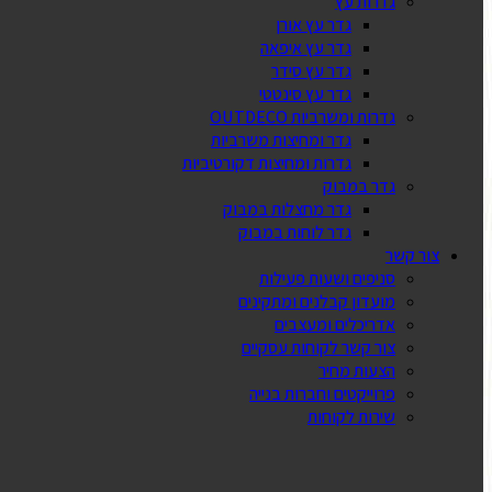
גדרות עץ
גדר עץ אורן
גדר עץ איפאה
גדר עץ סידר
גדר עץ סינטטי
גדרות ומשרביות OUTDECO
גדר ומחיצות משרביות
גדרות ומחיצות דקורטיביות
גדר במבוק
גדר מחצלות במבוק
גדר לוחות במבוק
צור קשר
סניפים ושעות פעילות
מועדון קבלנים ומתקינים
אדריכלים ומעצבים
צור קשר לקוחות עסקיים
הצעות מחיר
פרוייקטים וחברות בנייה
שירות לקוחות