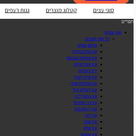
סוגי עצים
קטלוג מוצרים
גגות רעפים
תפריט
סוגי עצים
כל סוגי העצים
מחסן עצים
עץ טיק בורמזי
עץ איפאה טבאקו
עץ אורן טרמו
דק במבוק
עץ סידר קנדי
עץ המלוק קנדי
עץ דוגלס פייר
עץ גושני לבן
עץ רב שכבתי
עץ דו שכבתי
עץ לבן
עץ אורן
עץ אלון
עץ מהגוני