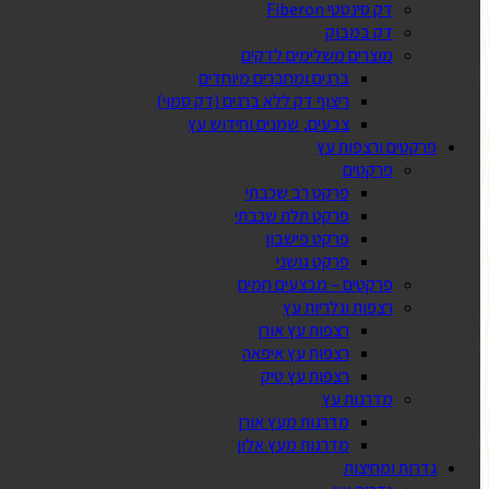
דק סינטטי Fiberon
דק במבוק
מוצרים משלימים לדקים
ברגים ומחברים מיוחדים
ריצוף דק ללא ברגים (דק סמוי)
צבעים, שמנים וחידוש עץ
פרקטים ורצפות עץ
פרקטים
פרקט רב שכבתי
פרקט תלת שכבתי
פרקט פישבון
פרקט גושני
פרקטים – מבצעים חמים
רצפות וגלריות עץ
רצפות עץ אורן
רצפות עץ איפאה
רצפות עץ טיק
מדרגות עץ
מדרגות מעץ אורן
מדרגות מעץ אלון
גדרות ומחיצות