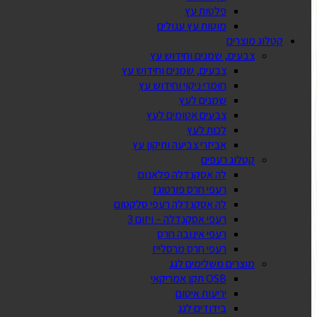
פלטות עץ
מוטות עץ עגולים
קטלוג מוצרים
צבעים, שמנים וחידוש עץ
צבעים, שמנים וחידוש עץ
חומרי ניקוי וחידוש עץ
שמנים לעץ
צבעים אטומים לעץ
לכות לעץ
אביזרי צביעה ותיקון עץ
קטלוג רעפים
לה אסקנדלה פלאנום
רעפי חרס פורטוגז
לה אסקנדלה רעפי סלקטום
רעפי אסקנדלה – ויזום 3
רעפי אינובה חרס
רעפי חרס מרסלייז
מוצרים משלימים לגג
OSB תקן אמריקאי
יריעות איטום
בידודים לגג