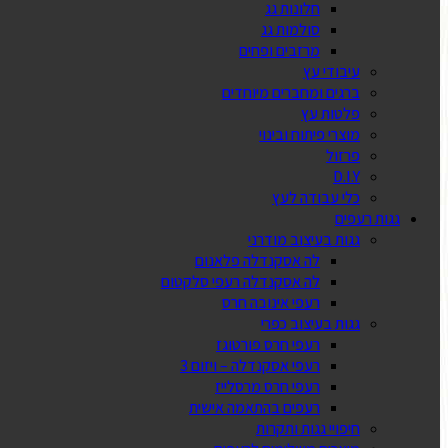
חלונות גג
סולמות גג
מרזבים ופחים
עיבודי עץ
ברגים ומחברים מיוחדים
פלטות עץ
מוצרי פיתוח ובינוי
פרזול
D.I.Y
כלי עבודה לעץ
גגות רעפים
גגות בעיצוב מודרני
לה אסקנדלה פלאנום
לה אסקנדלה רעפי סלקטום
רעפי אינובה חרס
גגות בעיצוב כפרי
רעפי חרס פורטוגז
רעפי אסקנדלה – ויזום 3
רעפי חרס מרסלייז
רעפים בהתאמה אישית
חיפויי גגות ותקרות