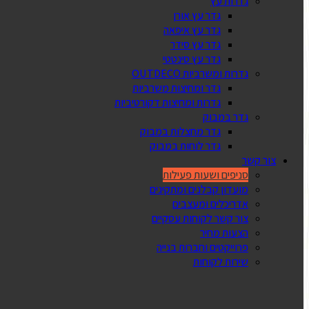
גדרות עץ
גדר עץ אורן
גדר עץ איפאה
גדר עץ סידר
גדר עץ סינטטי
גדרות ומשרביות OUTDECO
גדר ומחיצות משרביות
גדרות ומחיצות דקורטיביות
גדר במבוק
גדר מחצלות במבוק
גדר לוחות במבוק
צור קשר
סניפים ושעות פעילות
מועדון קבלנים ומתקינים
אדריכלים ומעצבים
צור קשר לקוחות עסקיים
הצעות מחיר
פרוייקטים וחברות בנייה
שירות לקוחות