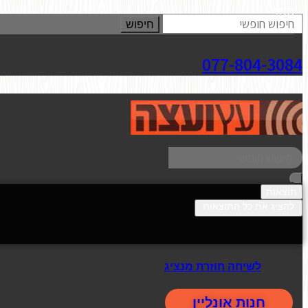
סגור
חיפוש
077-804-3084
תוצאות
להציג את כל התוצאות
לשיחה חוזרת מנציג
חנות אונליין