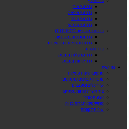
גדרות עץ
גדר עץ אורן
גדר עץ איפאה
גדר עץ סידר
גדר עץ סינטטי
גדרות ומשרביות OUTDECO
גדר ומחיצות משרביות
גדרות ומחיצות דקורטיביות
גדר במבוק
גדר מחצלות במבוק
גדר לוחות במבוק
צור קשר
סניפים ושעות פעילות
מועדון קבלנים ומתקינים
אדריכלים ומעצבים
צור קשר לקוחות עסקיים
הצעות מחיר
פרוייקטים וחברות בנייה
שירות לקוחות