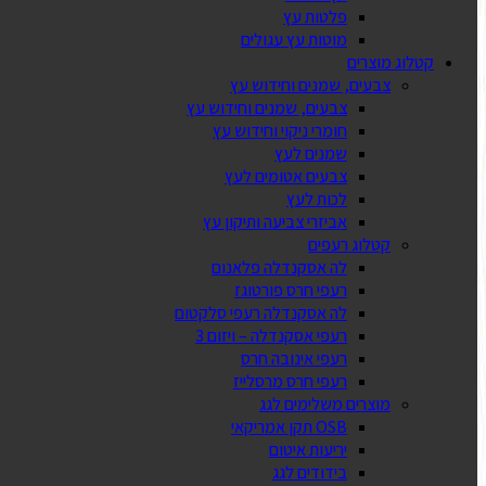
פלטות עץ
מוטות עץ עגולים
קטלוג מוצרים
צבעים, שמנים וחידוש עץ
צבעים, שמנים וחידוש עץ
חומרי ניקוי וחידוש עץ
שמנים לעץ
צבעים אטומים לעץ
לכות לעץ
אביזרי צביעה ותיקון עץ
קטלוג רעפים
לה אסקנדלה פלאנום
רעפי חרס פורטוגז
לה אסקנדלה רעפי סלקטום
רעפי אסקנדלה – ויזום 3
רעפי אינובה חרס
רעפי חרס מרסלייז
מוצרים משלימים לגג
OSB תקן אמריקאי
יריעות איטום
בידודים לגג