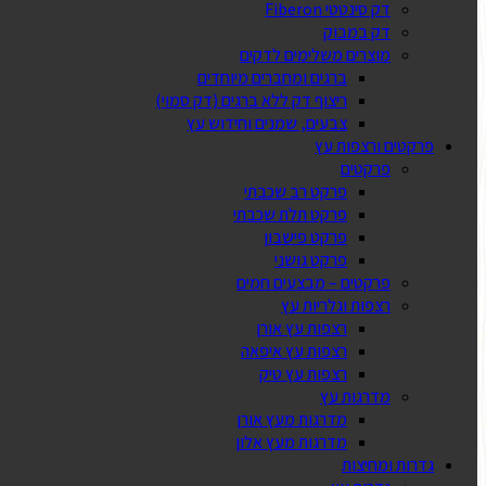
דק סינטטי Fiberon
דק במבוק
מוצרים משלימים לדקים
ברגים ומחברים מיוחדים
ריצוף דק ללא ברגים (דק סמוי)
צבעים, שמנים וחידוש עץ
פרקטים ורצפות עץ
פרקטים
פרקט רב שכבתי
פרקט תלת שכבתי
פרקט פישבון
פרקט גושני
פרקטים – מבצעים חמים
רצפות וגלריות עץ
רצפות עץ אורן
רצפות עץ איפאה
רצפות עץ טיק
מדרגות עץ
מדרגות מעץ אורן
מדרגות מעץ אלון
גדרות ומחיצות