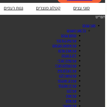
סוגי עצים
קטלוג מוצרים
גגות רעפים
תפריט
סוגי עצים
כל סוגי העצים
מחסן עצים
עץ טיק בורמזי
עץ איפאה טבאקו
עץ אורן טרמו
דק במבוק
עץ סידר קנדי
עץ המלוק קנדי
עץ דוגלס פייר
עץ גושני לבן
עץ רב שכבתי
עץ דו שכבתי
עץ לבן
עץ אורן
עץ אלון
עץ מהגוני