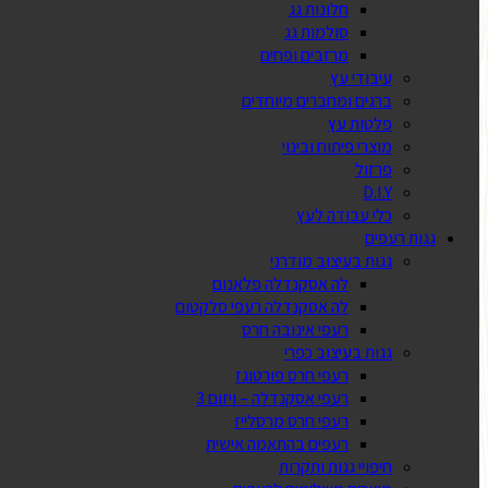
חלונות גג
סולמות גג
מרזבים ופחים
עיבודי עץ
ברגים ומחברים מיוחדים
פלטות עץ
מוצרי פיתוח ובינוי
פרזול
D.I.Y
כלי עבודה לעץ
גגות רעפים
גגות בעיצוב מודרני
לה אסקנדלה פלאנום
לה אסקנדלה רעפי סלקטום
רעפי אינובה חרס
גגות בעיצוב כפרי
רעפי חרס פורטוגז
רעפי אסקנדלה – ויזום 3
רעפי חרס מרסלייז
רעפים בהתאמה אישית
חיפויי גגות ותקרות