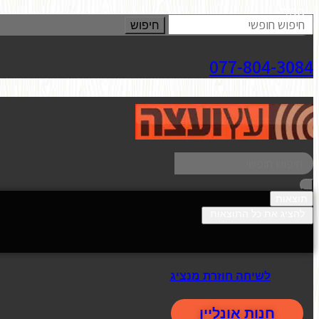
סגור
חיפוש
077-804-3084
תוצאות
להציג את כל התוצאות
לשיחה חוזרת מנציג
חנות אונליין